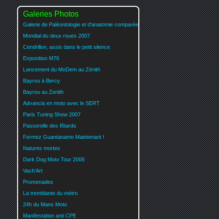
Galeries Photos
Galerie de Paléontologie et d'anatomie comparée
Mondial du deux roues 2007
Cendrillon, assis dans le petit silence
Exposition M76
Lancement du MoDem au Zénith
Bayrou à Bercy
Bayrou au Zenith
Advancia en moto avec le SERT
Paris Tuning Show 2007
Passerelle des fêtards
Fermez Guantanamo Maintenant !
Natures mortes
Dark Dog Moto Tour 2006
Vach'Art
Promenades
La tremblante du métro
24h du Mans Moto
Manifestation anti CPE