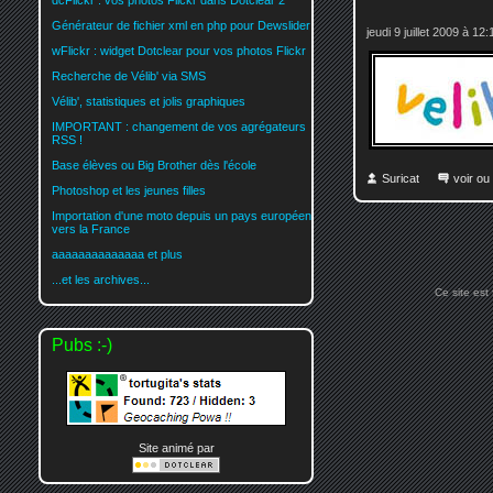
dcFlickr : vos photos Flickr dans Dotclear 2
Générateur de fichier xml en php pour Dewslider
jeudi 9 juillet 2009 à 12:
wFlickr : widget Dotclear pour vos photos Flickr
Recherche de Vélib' via SMS
Vélib', statistiques et jolis graphiques
IMPORTANT : changement de vos agrégateurs
RSS !
Base élèves ou Big Brother dès l'école
Suricat
voir ou
Photoshop et les jeunes filles
Importation d'une moto depuis un pays européen
vers la France
aaaaaaaaaaaaaa et plus
...et les archives...
Ce site est
Pubs :-)
Site animé par