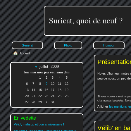
Suricat, quoi de neuf ?
General
Photo
Humour
Accueil
Présentatio
«
juillet 2009
lun
mar
mer
jeu
ven
sam
dim
Notes d'humeur, notes d
1
2
3
4
5
peu de nous, un peu de v
6
7
8
9
10
11
12
13
14
15
16
17
18
19
20
21
22
23
24
25
26
Si vous voulez savoir à quo
charmantes bestioles. Notez
27
28
29
30
31
Afficher
les mentions le
En vedette
Vélib', mahsup et bon anniversaire !
Vélib' en ban