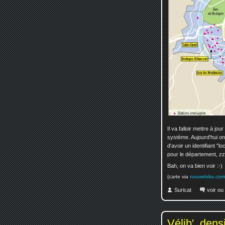
Il va falloir mettre à jour
système. Aujourd'hui on 
d'avoir un identifiant 
pour le département, zzz
Bah, on va bien voir :-)
(carte via
nouvelobs.com
Suricat
voir ou
Vélib', dens