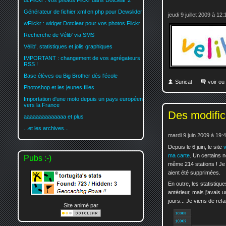
dcFlickr : vos photos Flickr dans Dotclear 2
Générateur de fichier xml en php pour Dewslider
jeudi 9 juillet 2009 à 12:
wFlickr : widget Dotclear pour vos photos Flickr
Recherche de Vélib' via SMS
Vélib', statistiques et jolis graphiques
IMPORTANT : changement de vos agrégateurs
RSS !
Base élèves ou Big Brother dès l'école
Suricat
voir ou
Photoshop et les jeunes filles
Importation d'une moto depuis un pays européen
vers la France
Des modific
aaaaaaaaaaaaaa et plus
...et les archives...
mardi 9 juin 2009 à 19:
Depuis le 6 juin, le site
v
ma carte
. Un certains 
Pubs :-)
même 214 stations ! Je n'
aient été supprimées.
En outre, les statistiqu
antérieur, mais j'avais 
jours... Je viens de ref
Site animé par