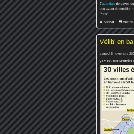
J'
attendais
de savoir que
peu avant de modifier 
Paris".
Suricat
voir ou
Vélib' en b
samedi 8 novembre 200
ça y est, une première 