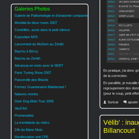
Galeries Photos
Galerie de Paléontologie et d'anatomie comparée
Mondial du deux roues 2007
Cendrillon, assis dans le petit silence
Exposition M76
Lancement du MoDem au Zénith
Bayrou à Bercy
Bayrou au Zenith
Advancia en moto avec le SERT
En pratique, j'ai donc g
Paris Tuning Show 2007
de la correction.
Passerelle des fêtards
En parallèle, je travaill
Fermez Guantanamo Maintenant !
regroupement des donnée
(pour le coup, petit eff
Natures mortes
Dark Dog Moto Tour 2006
Suricat
ajoute
Vach'Art
Promenades
Vélib' : in
La tremblante du métro
Billancourt
24h du Mans Moto
Manifestation anti CPE