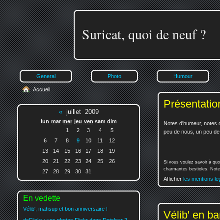
Suricat, quoi de neuf ?
General
Photo
Humour
Accueil
Présentatio
«
juillet 2009
lun
mar
mer
jeu
ven
sam
dim
Notes d'humeur, notes d
1
2
3
4
5
peu de nous, un peu de v
6
7
8
9
10
11
12
13
14
15
16
17
18
19
20
21
22
23
24
25
26
Si vous voulez savoir à quo
charmantes bestioles. Notez
27
28
29
30
31
Afficher
les mentions le
En vedette
Vélib', mahsup et bon anniversaire !
Vélib' en ban