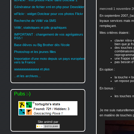
dcFlickr : vos photos Flickr dans Dotclear 2
Générateur de fichier xml en php pour Dewslider
mercredi 1 novembre 2
wFlickr : widget Dotclear pour vos photos Flickr
En septembre 2007, j'ac
loyaux services mais 
Recherche de Vélib' via SMS
remplaçant.
Vélib', statistiques et jolis graphiques
Mes critères étaient :
IMPORTANT : changement de vos agrégateurs
RSS !
clavier rétro-
bien que je f
Base élèves ou Big Brother dès l'école
des touches p
combinaisons,
Photoshop et les jeunes filles
reprogrammat
une frappe si
Importation d'une moto depuis un pays européen
pas besoin d'
vers la France
aaaaaaaaaaaaaa et plus
En option :
...et les archives...
la touche « b
un repose po
En bonus :
Pubs :-)
les touches m
Je me suis naturellemen
en matière de touches p
Site animé par