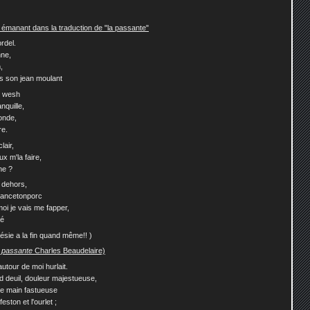
é émanant dans la traduction de "la passante"
rdel.
nne,
,
ns son jean moulant
le wesh
nquille,
monde,
re.
lair,
ux m'la faire,
ne ?
, dehors,
alancetonporc
oi je vais me fapper,
gé
ésie a la fin quand même!! )
 passante
Charles Beaudelaire)
utour de moi hurlait.
 deuil, douleur majestueuse,
e main fastueuse
eston et l'ourlet ;