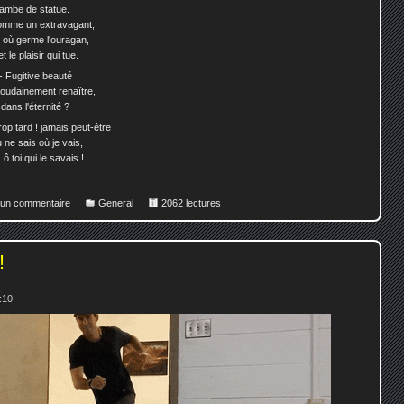
 jambe de statue.
comme un extravagant,
de où germe l'ouragan,
 le plaisir qui tue.
! - Fugitive beauté
 soudainement renaître,
dans l'éternité ?
 trop tard ! jamais peut-être !
u ne sais où je vais,
ô toi qui le savais !
r un commentaire
General
2062 lectures
!
2:10