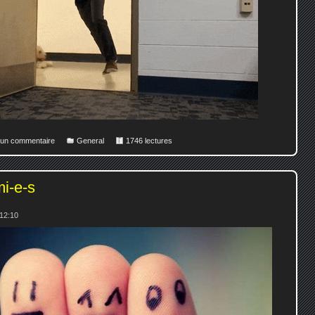
r un commentaire
General
1746 lectures
mi-e-s
 12:10