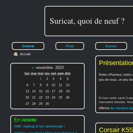
Suricat, quoi de neuf ?
General
Photo
Humour
Accueil
Présentatio
«
novembre 2023
lun
mar
mer
jeu
ven
sam
dim
Notes d'humeur, notes d
1
2
3
4
5
peu de nous, un peu de v
6
7
8
9
10
11
12
13
14
15
16
17
18
19
20
21
22
23
24
25
26
Si vous voulez savoir à quo
charmantes bestioles. Notez
27
28
29
30
Afficher
les mentions le
En vedette
Vélib', mahsup et bon anniversaire !
Corsair K