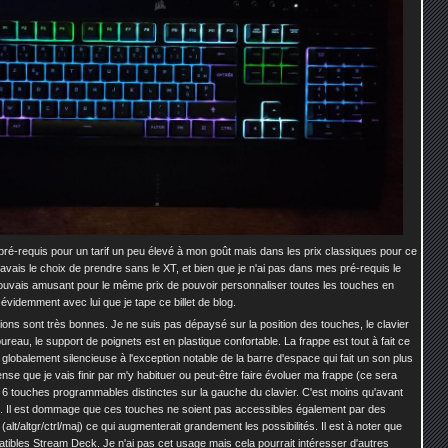
pré-requis pour un tarif un peu élevé à mon goût mais dans les prix classiques pour ce
'avais le choix de prendre sans le XT, et bien que je n'ai pas dans mes pré-requis le
trouvais amusant pour le même prix de pouvoir personnaliser toutes les touches en
t évidemment avec lui que je tape ce billet de blog.
ns sont très bonnes. Je ne suis pas dépaysé sur la position des touches, le clavier
reau, le support de poignets est en plastique confortable. La frappe est tout à fait ce
 globalement silencieuse à l'exception notable de la barre d'espace qui fait un son plus
nse que je vais finir par m'y habituer ou peut-être faire évoluer ma frappe (ce sera
leurs 6 touches programmables distinctes sur la gauche du clavier. C'est moins qu'avant
re. Il est dommage que ces touches ne soient pas accessibles également par des
(alt/altgr/ctrl/maj) ce qui augmenterait grandement les possibilités. Il est à noter que
ibles Stream Deck. Je n'ai pas cet usage mais cela pourrait intéresser d'autres