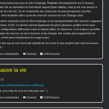
amuse beaucoup avec le rétro-éclairage. Réglable mécaniquement sur 5 niveaux
ai bien sûr pu reproduire le fond bleuté auquel j'étais habitué, mais je me suis amusé à
voir et c'est fun. Je ne comprends par contre pas du tout pourquoi les touches
 rétro-éclairées alors qu'on les cherche souvent de nuit. Étrange choix.
fonctions avancées pour le rétro-éclairage ou la reprogrammation des touches s'appuient
ntaire, iCUE. Ce dernier permet également de gérer plusieurs profiles et l'on peut
onfigurations différentes selon le logiciel utilisé. En l'absence, il est toujours possible
mation de macros sur les 6 touches et de changer des modes pré-programmés de
a m'irait aussi (notamment en usage Linux).
r dire que je suis tout à fait satisfait de cet achat et que j'espère bien qu'il sera aussi
t !
r un commentaire
General
1455 lectures
sauve la vie
0:37
esome-selfhosted/awesome-selfhosted
, je le mets là où je ne mets plus rien :-)
r un commentaire
General
2193 lectures