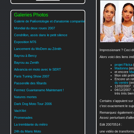
Galeries Photos
Galerie de Paléontologie et d'anatomie comparée
Mondial du deux roues 2007
Cendrillon, assis dans le petit silence
Exposition M76
Lancement du MoDem au Zénith
Impressionant ? Ceci dit
Bayrou à Bercy
Alors voici des liens in
Bayrou au Zenith
projet Flicka
Madonna
Advancia en moto avec le SERT
et encore
Ma
Mon sité préf
Paris Tuning Show 2007
Encore un r
du ventre
Passerelle des fêtards
12/02/2007 : 
04/12/2007 :
Fermez Guantanamo Maintenant !
très très bien 
Natures mortes
Certains s'appuient sur
Dark Dog Moto Tour 2006
c'est exactement le suje
Vach'Art
Remarquez également que
Promenades
Assez perturbant d'aille
La tremblante du métro
Edit 20070514 :
24h du Mans Moto
une vidéo de transforma