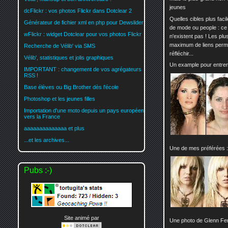
jeunes
dcFlickr : vos photos Flickr dans Dotclear 2
Quelles cibles plus fac
Générateur de fichier xml en php pour Dewslider
de mode ou people : ce 
wFlickr : widget Dotclear pour vos photos Flickr
n'existent pas ! Les pl
maximum de liens permet
Recherche de Vélib' via SMS
réfléchir...
Vélib', statistiques et jolis graphiques
Un example pour entrer d
IMPORTANT : changement de vos agrégateurs
RSS !
Base élèves ou Big Brother dès l'école
Photoshop et les jeunes filles
Importation d'une moto depuis un pays européen
vers la France
aaaaaaaaaaaaaa et plus
...et les archives...
Une de mes préférées :
Pubs :-)
Site animé par
Une photo de Glenn Fer