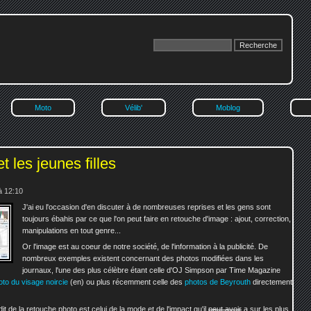
Moto
Vélib'
Moblog
 les jeunes filles
à 12:10
J'ai eu l'occasion d'en discuter à de nombreuses reprises et les gens sont
toujours ébahis par ce que l'on peut faire en retouche d'image : ajout, correction,
manipulations en tout genre...
Or l'image est au coeur de notre société, de l'information à la publicité. De
nombreux exemples existent concernant des photos modifiées dans les
journaux, l'une des plus célèbre étant celle d'OJ Simpson par Time Magazine
to du visage noircie
ou plus récemment celle des
photos de Beyrouth
directement
it de la retouche photo est celui de la mode et de l'impact qu'il
peut avoir
a sur les plus