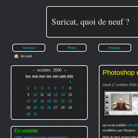
Suricat, quoi de neuf ?
General
Photo
Humour
Accueil
«
octobre 2006
»
Photoshop et
lun
mar
mer
jeu
ven
sam
dim
1
mardi 17 octobre 2006 
2
3
4
5
6
7
8
9
10
11
12
13
14
15
16
17
18
19
20
21
22
23
24
25
26
27
28
29
30
31
qui avait publiée
une pho
En vedette
modifiées par Reuters.
Mais le plus grand non-d
Vélib', mahsup et bon anniversaire !