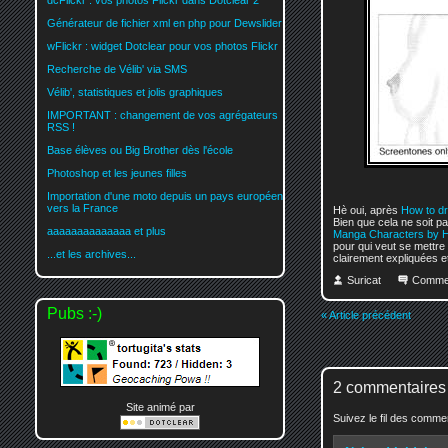
dcFlickr : vos photos Flickr dans Dotclear 2
Générateur de fichier xml en php pour Dewslider
wFlickr : widget Dotclear pour vos photos Flickr
Recherche de Vélib' via SMS
Vélib', statistiques et jolis graphiques
IMPORTANT : changement de vos agrégateurs
RSS !
Base élèves ou Big Brother dès l'école
Photoshop et les jeunes filles
Importation d'une moto depuis un pays européen
vers la France
Hè oui, après
How to d
Bien que cela ne soit pas
aaaaaaaaaaaaaa et plus
Manga Characters by H
pour qui veut se mettre 
...et les archives...
clairement expliquées e
Suricat
Comme
Pubs :-)
« Article précédent
2 commentaires
Site animé par
Suivez le fil des comm