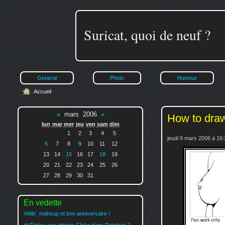
Suricat, quoi de neuf ?
General
Photo
Humour
Accueil
«
mars 2006
»
How to dra
lun
mar
mer
jeu
ven
sam
dim
1
2
3
4
5
jeudi 9 mars 2006 à 16:
6
7
8
9
10
11
12
13
14
15
16
17
18
19
20
21
22
23
24
25
26
27
28
29
30
31
En vedette
Vélib', mahsup et bon anniversaire !