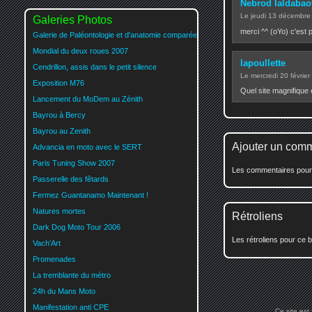
Nebrod Ialdabao
Le jeudi 13 décembr
Galeries Photos
merci ^^ (oYo) c'est 
Galerie de Paléontologie et d'anatomie comparée
Mondial du deux roues 2007
lapoullette
Cendrillon, assis dans le petit silence
Le mercredi 20 févrie
Exposition M76
Quel site magnifique 
Lancement du MoDem au Zénith
Bayrou à Bercy
Bayrou au Zenith
Ajouter un com
Advancia en moto avec le SERT
Paris Tuning Show 2007
Les commentaires pour c
Passerelle des fêtards
Fermez Guantanamo Maintenant !
Natures mortes
Rétroliens
Dark Dog Moto Tour 2006
Les rétroliens pour ce b
Vach'Art
Promenades
La tremblante du métro
24h du Mans Moto
Manifestation anti CPE
Ce site est