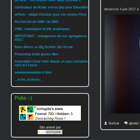
dcFlickr : vos photos Flickr dans Dotclear 2
Générateur de fichier xml en php pour Dewslider
dimanche 4 juin 2017 à
wFlickr : widget Dotclear pour vos photos Flickr
Recherche de Vélib' via SMS
Vélib', statistiques et jolis graphiques
IMPORTANT : changement de vos agrégateurs
RSS !
Base élèves ou Big Brother dès l'école
Photoshop et les jeunes filles
Importation d'une moto depuis un pays européen
vers la France
aaaaaaaaaaaaaa et plus
...et les archives...
Pubs :-)
Suricat
ajoute
Site animé par