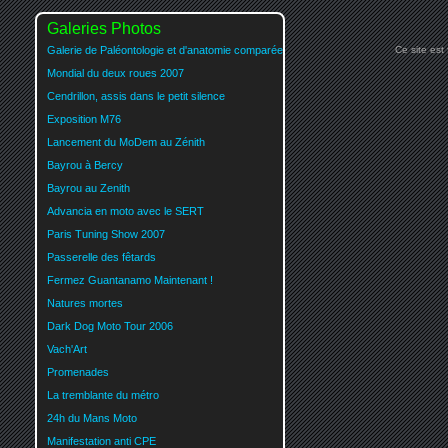
Galeries Photos
Galerie de Paléontologie et d'anatomie comparée
Ce site est
Mondial du deux roues 2007
Cendrillon, assis dans le petit silence
Exposition M76
Lancement du MoDem au Zénith
Bayrou à Bercy
Bayrou au Zenith
Advancia en moto avec le SERT
Paris Tuning Show 2007
Passerelle des fêtards
Fermez Guantanamo Maintenant !
Natures mortes
Dark Dog Moto Tour 2006
Vach'Art
Promenades
La tremblante du métro
24h du Mans Moto
Manifestation anti CPE