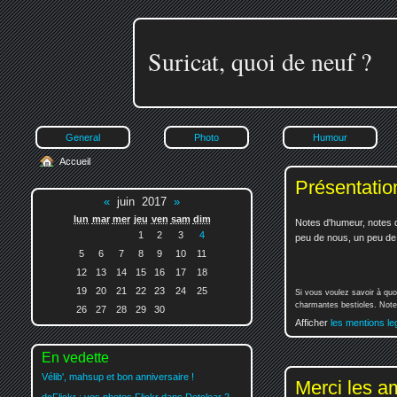
Suricat, quoi de neuf ?
General
Photo
Humour
Accueil
Présentatio
«
juin 2017
»
lun
mar
mer
jeu
ven
sam
dim
Notes d'humeur, notes d
1
2
3
4
peu de nous, un peu de v
5
6
7
8
9
10
11
12
13
14
15
16
17
18
19
20
21
22
23
24
25
Si vous voulez savoir à quo
charmantes bestioles. Notez
26
27
28
29
30
Afficher
les mentions le
En vedette
Vélib', mahsup et bon anniversaire !
Merci les a