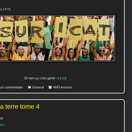
 à 14:01
Oh ben ça c'est gentil :-) (
via
)
r un commentaire
General
4843 lectures
la terre tome 4
38
ges
...