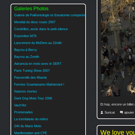
Galeries Photos
Galerie de Paléontologie et d'anatomie comparée
Mondial du deux roues 2007
Cendrillon, assis dans le petit silence
Exposition M76
Lancement du MoDem au Zénith
Bayrou à Bercy
Bayrou au Zenith
Advancia en moto avec le SERT
Paris Tuning Show 2007
Passerelle des fêtards
Fermez Guantanamo Maintenant !
Natures mortes
Dark Dog Moto Tour 2006
Et hop, encore un billet
Vach'Art
Promenades
Suricat
ajoute
La tremblante du métro
24h du Mans Moto
We love you
Manifestation anti CPE