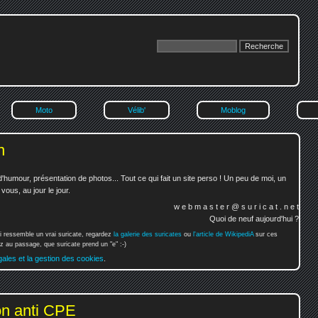
Moto
Vélib'
Moblog
n
'humour, présentation de photos... Tout ce qui fait un site perso ! Un peu de moi, un
ous, au jour le jour.
w e b m a s t e r @ s u r i c a t . n e t
Quoi de neuf aujourd'hui ?
i ressemble un vrai suricate, regardez
la galerie des suricates
ou
l'article de WikipediA
sur ces
 au passage, que suricate prend un "e" :-)
gales et la gestion des cookies
.
on anti CPE