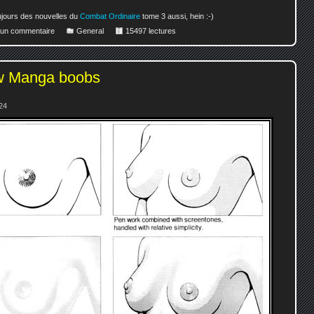
oujours des nouvelles du
Combat Ordinaire
tome 3 aussi, hein :-)
r un commentaire
General
15497 lectures
w Manga boobs
24