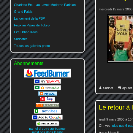
Charlotte Etc... au Lavoir Moderne Parisien
mercredi 15 mars 2006
Grand Palais
Lancement de la PSP
Feux au Palais de Tokyo
Fire Urban Kaos
Suricates
Toutes les galeries photo
Abonnements
Suricat
ajoute
Le retour à 
jeudi 9 mars 2006 à 16:
Oh, yes,
plus que 6 pa
par ici si votre agrégateur
n'est pas dans la liste
Vas-y Manu !!!