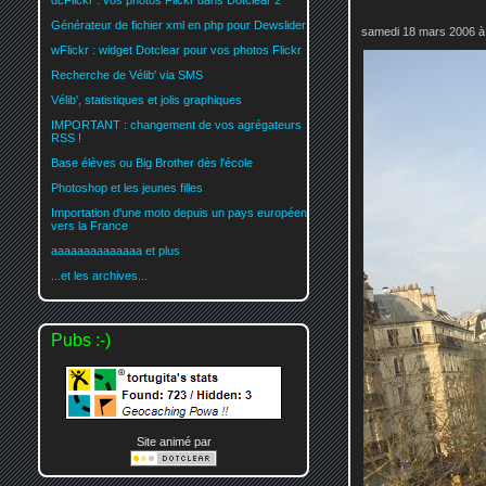
dcFlickr : vos photos Flickr dans Dotclear 2
Générateur de fichier xml en php pour Dewslider
samedi 18 mars 2006 à
wFlickr : widget Dotclear pour vos photos Flickr
Recherche de Vélib' via SMS
Vélib', statistiques et jolis graphiques
IMPORTANT : changement de vos agrégateurs
RSS !
Base élèves ou Big Brother dès l'école
Photoshop et les jeunes filles
Importation d'une moto depuis un pays européen
vers la France
aaaaaaaaaaaaaa et plus
...et les archives...
Pubs :-)
Site animé par