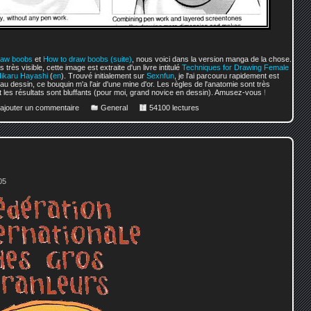
raw boobs
et
How to draw boobs (suite)
, nous voici dans la version manga de la chose.
 très visible, cette image est extraite d'un livre intitulé
Techniques for Drawing Female
ikaru Hayashi
(
en
). Trouvé initialement sur
Sexnfun
, je l'ai parcouru rapidement est
au dessin, ce bouquin m'a l'air d'une mine d'or. Les règles de l'anatomie sont très
t les résultats sont bluffants (pour moi, grand novice en dessin). Amusez-vous
!
 ajouter un commentaire
General
54100 lectures
05