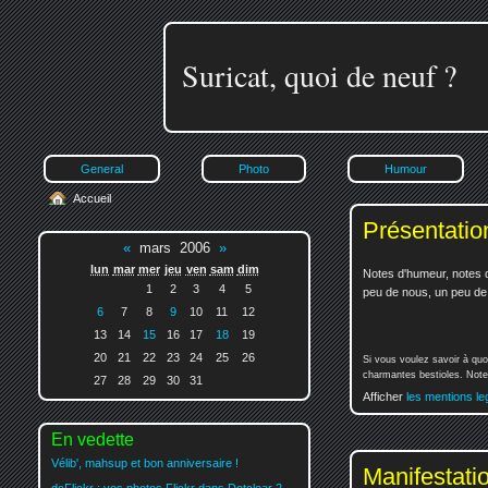
Suricat, quoi de neuf ?
General
Photo
Humour
Accueil
Présentatio
«
mars 2006
»
lun
mar
mer
jeu
ven
sam
dim
Notes d'humeur, notes d
1
2
3
4
5
peu de nous, un peu de v
6
7
8
9
10
11
12
13
14
15
16
17
18
19
20
21
22
23
24
25
26
Si vous voulez savoir à quo
charmantes bestioles. Notez
27
28
29
30
31
Afficher
les mentions le
En vedette
Vélib', mahsup et bon anniversaire !
Manifestati