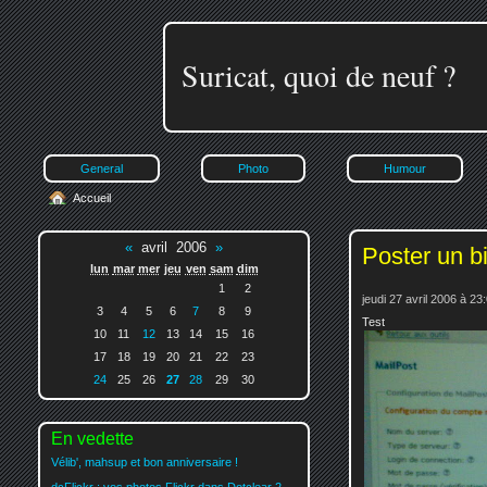
Suricat, quoi de neuf ?
General
Photo
Humour
Accueil
«
avril 2006
»
Poster un bi
lun
mar
mer
jeu
ven
sam
dim
1
2
jeudi 27 avril 2006 à 23
3
4
5
6
7
8
9
Test
10
11
12
13
14
15
16
17
18
19
20
21
22
23
24
25
26
27
28
29
30
En vedette
Vélib', mahsup et bon anniversaire !