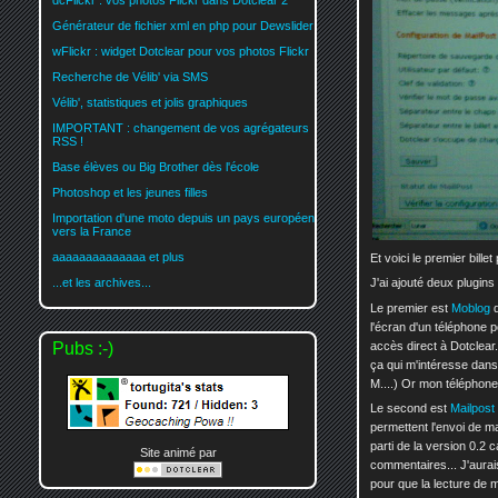
dcFlickr : vos photos Flickr dans Dotclear 2
Générateur de fichier xml en php pour Dewslider
wFlickr : widget Dotclear pour vos photos Flickr
Recherche de Vélib' via SMS
Vélib', statistiques et jolis graphiques
IMPORTANT : changement de vos agrégateurs
RSS !
Base élèves ou Big Brother dès l'école
Photoshop et les jeunes filles
Importation d'une moto depuis un pays européen
vers la France
aaaaaaaaaaaaaa et plus
Et voici le premier bille
J'ai ajouté deux plugins
...et les archives...
Le premier est
Moblog
q
l'écran d'un téléphone p
accès direct à Dotclear. 
Pubs :-)
ça qui m'intéresse dans
M....) Or mon téléphone 
Le second est
Mailpost
permettent l'envoi de ma
parti de la version 0.2 
Site animé par
commentaires... J'aurais
pour que la lecture de 