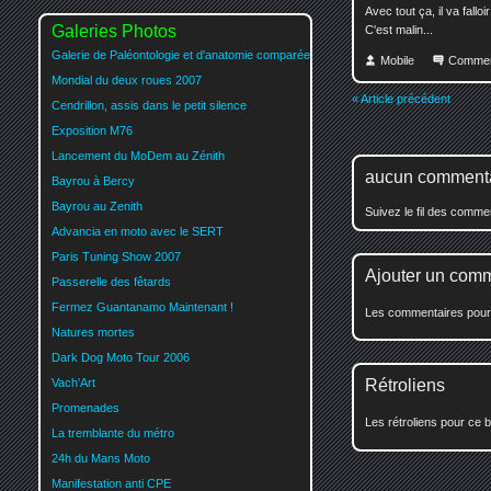
Avec tout ça, il va fall
Galeries Photos
C'est malin...
Galerie de Paléontologie et d'anatomie comparée
Mobile
Commen
Mondial du deux roues 2007
« Article précédent
Cendrillon, assis dans le petit silence
Exposition M76
Lancement du MoDem au Zénith
aucun comment
Bayrou à Bercy
Bayrou au Zenith
Suivez le fil des comm
Advancia en moto avec le SERT
Paris Tuning Show 2007
Ajouter un com
Passerelle des fêtards
Fermez Guantanamo Maintenant !
Les commentaires pour c
Natures mortes
Dark Dog Moto Tour 2006
Vach'Art
Rétroliens
Promenades
Les rétroliens pour ce b
La tremblante du métro
24h du Mans Moto
Manifestation anti CPE