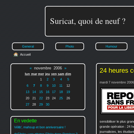
Suricat, quoi de neuf ?
General
Photo
Humour
Accueil
«
novembre 2006
»
24 heures co
lun
mar
mer
jeu
ven
sam
dim
1
2
3
4
5
mardi 7 novembre 2006
6
7
8
9
10
11
12
13
14
15
16
17
18
19
20
21
22
23
24
25
26
27
28
29
30
En vedette
sensibiliser le plus gra
grande opération : 24 he
Vélib', mahsup et bon anniversaire !
journalistes, les étudia