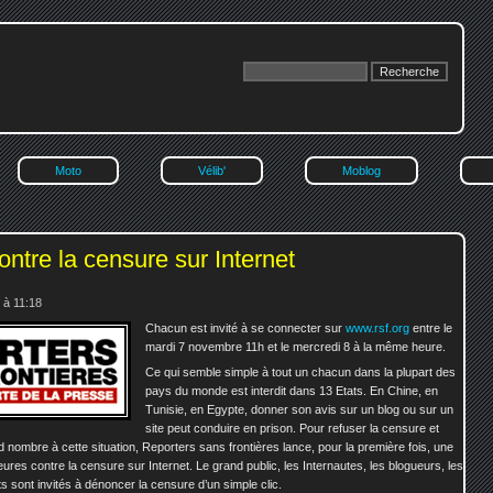
Moto
Vélib'
Moblog
ntre la censure sur Internet
 à 11:18
Chacun est invité à se connecter sur
www.rsf.org
entre le
mardi 7 novembre 11h et le mercredi 8 à la même heure.
Ce qui semble simple à tout un chacun dans la plupart des
pays du monde est interdit dans 13 Etats. En Chine, en
Tunisie, en Egypte, donner son avis sur un blog ou sur un
site peut conduire en prison. Pour refuser la censure et
nd nombre à cette situation, Reporters sans frontières lance, pour la première fois, une
ures contre la censure sur Internet. Le grand public, les Internautes, les blogueurs, les
nts sont invités à dénoncer la censure d’un simple clic.