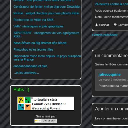
dcFlickr : vos photos Flickr dans Dotclear 2
24 heures contre la ce
Générateur de fichier xml en php pour Dewslider
Vous pouvez également
wFlickr : widget Dotclear pour vos photos Flickr
Note : cette manifestati
Recherche de Vélib' via SMS
Suricat
Comme
Vélib', statistiques et jolis graphiques
IMPORTANT : changement de vos agrégateurs
« Article précédent
RSS !
Base élèves ou Big Brother dès l'école
Photoshop et les jeunes filles
un commentaire
Importation d'une moto depuis un pays européen
vers la France
Suivez le fil des comm
aaaaaaaaaaaaaa et plus
...et les archives...
juliecoquine
Le mardi 7 novembre
Pourvu que ca marche 
Pubs :-)
Ajouter un com
Site animé par
Les commentaires pour c