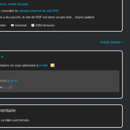
nsure, mode d’emploi
 consulter la
rubrique Internet du site RSF
on a du succès, le site de RSF est donc un peu lent... Soyez patient.
nter
General
2453 lectures
Article suivant »
»
entaires en vous abonnant à
ce lien
 2006 à
16:55
..... ;-)
mentaire
e billet sont fermés.