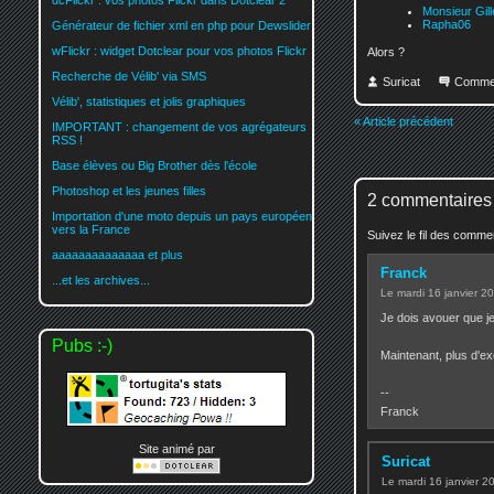
dcFlickr : vos photos Flickr dans Dotclear 2
Monsieur Gill
Rapha06
Générateur de fichier xml en php pour Dewslider
wFlickr : widget Dotclear pour vos photos Flickr
Alors ?
Recherche de Vélib' via SMS
Suricat
Comme
Vélib', statistiques et jolis graphiques
« Article précédent
IMPORTANT : changement de vos agrégateurs
RSS !
Base élèves ou Big Brother dès l'école
Photoshop et les jeunes filles
2 commentaires
Importation d'une moto depuis un pays européen
vers la France
Suivez le fil des comm
aaaaaaaaaaaaaa et plus
Franck
...et les archives...
Le mardi 16 janvier 2
Je dois avouer que je 
Pubs :-)
Maintenant, plus d'ex
--
Franck
Site animé par
Suricat
Le mardi 16 janvier 