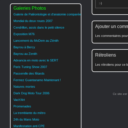
:-)
Galeries Photos
Galerie de Paléontologie et d'anatomie comparée
Mondial du deux roues 2007
Ajouter un com
Cendrillon, assis dans le petit silence
Exposition M76
Les commentaires pour c
Lancement du MoDem au Zénith
Bayrou à Bercy
Bayrou au Zenith
Rétroliens
Advancia en moto avec le SERT
Les rétroliens pour ce b
Paris Tuning Show 2007
Passerelle des fêtards
Fermez Guantanamo Maintenant !
Natures mortes
Dark Dog Moto Tour 2006
Ce site est
Vach'Art
Promenades
La tremblante du métro
24h du Mans Moto
Manifestation anti CPE