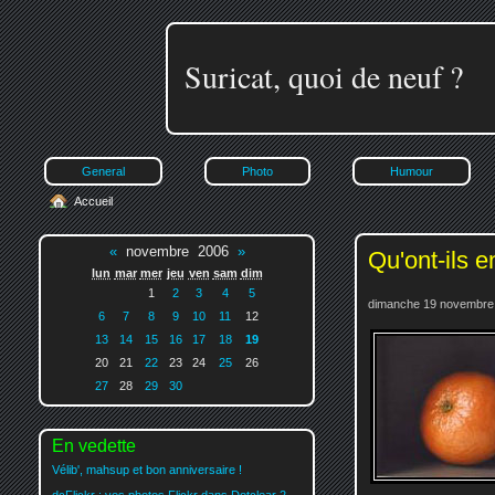
Suricat, quoi de neuf ?
General
Photo
Humour
Accueil
«
novembre 2006
»
Qu'ont-ils 
lun
mar
mer
jeu
ven
sam
dim
1
2
3
4
5
dimanche 19 novembre 
6
7
8
9
10
11
12
13
14
15
16
17
18
19
20
21
22
23
24
25
26
27
28
29
30
En vedette
Vélib', mahsup et bon anniversaire !