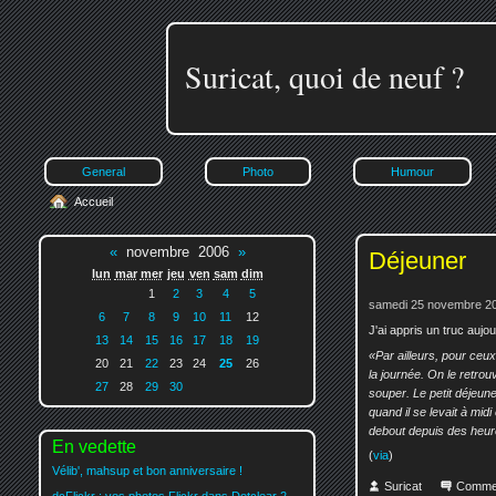
Suricat, quoi de neuf ?
General
Photo
Humour
Accueil
«
novembre 2006
»
Déjeuner
lun
mar
mer
jeu
ven
sam
dim
1
2
3
4
5
samedi 25 novembre 20
6
7
8
9
10
11
12
J'ai appris un truc aujou
13
14
15
16
17
18
19
Par ailleurs, pour ceux
20
21
22
23
24
25
26
la journée. On le retrou
27
28
29
30
souper. Le petit déjeune
quand il se levait à midi
debout depuis des heures 
En vedette
(
via
)
Vélib', mahsup et bon anniversaire !
Suricat
Comme