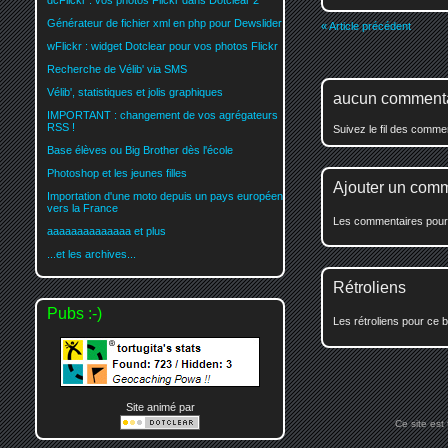
dcFlickr : vos photos Flickr dans Dotclear 2
Générateur de fichier xml en php pour Dewslider
« Article précédent
wFlickr : widget Dotclear pour vos photos Flickr
Recherche de Vélib' via SMS
Vélib', statistiques et jolis graphiques
aucun comment
IMPORTANT : changement de vos agrégateurs
RSS !
Suivez le fil des comm
Base élèves ou Big Brother dès l'école
Photoshop et les jeunes filles
Ajouter un com
Importation d'une moto depuis un pays européen
vers la France
Les commentaires pour c
aaaaaaaaaaaaaa et plus
...et les archives...
Rétroliens
Pubs :-)
Les rétroliens pour ce b
Site animé par
Ce site est