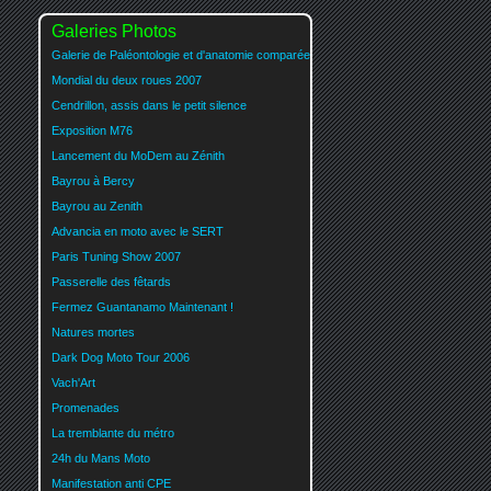
Galeries Photos
Galerie de Paléontologie et d'anatomie comparée
Mondial du deux roues 2007
Cendrillon, assis dans le petit silence
Exposition M76
Lancement du MoDem au Zénith
Bayrou à Bercy
Bayrou au Zenith
Advancia en moto avec le SERT
Paris Tuning Show 2007
Passerelle des fêtards
Fermez Guantanamo Maintenant !
Natures mortes
Dark Dog Moto Tour 2006
Vach'Art
Promenades
La tremblante du métro
24h du Mans Moto
Manifestation anti CPE