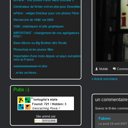
dcFlickr : vos photos Flickr dans Dotclear 2
Générateur de fichier xml en php pour Dewslider
wFlickr : widget Dotclear pour vos photos Flickr
Recherche de Vélib' via SMS
Vélib', statistiques et jolis graphiques
IMPORTANT : changement de vos agrégateurs
RSS !
Base élèves ou Big Brother dès l'école
Photoshop et les jeunes filles
Importation d'une moto depuis un pays européen
vers la France
aaaaaaaaaaaaaa et plus
Mobile
Commen
...et les archives...
« Article précédent
Pubs :-)
un commentaire
Suivez le fil des comm
Site animé par
Fabien
Le jeudi 19 avril 2007