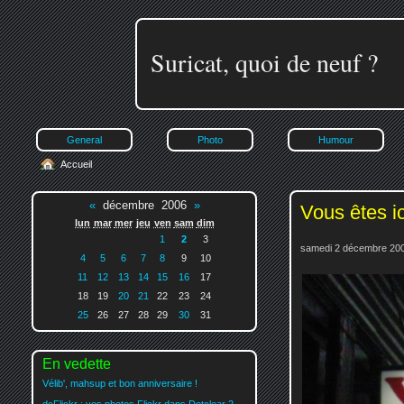
Suricat, quoi de neuf ?
General
Photo
Humour
Accueil
«
décembre 2006
»
Vous êtes ic
lun
mar
mer
jeu
ven
sam
dim
1
2
3
samedi 2 décembre 200
4
5
6
7
8
9
10
11
12
13
14
15
16
17
18
19
20
21
22
23
24
25
26
27
28
29
30
31
En vedette
Vélib', mahsup et bon anniversaire !