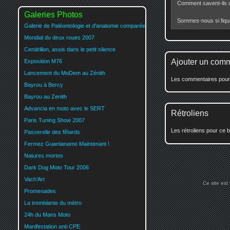
Comment savent-ils q
Galeries Photos
Sommes-nous si fiqu
Galerie de Paléontologie et d'anatomie comparée
Mondial du deux roues 2007
Cendrillon, assis dans le petit silence
Ajouter un com
Exposition M76
Lancement du MoDem au Zénith
Les commentaires pour c
Bayrou à Bercy
Bayrou au Zenith
Advancia en moto avec le SERT
Rétroliens
Paris Tuning Show 2007
Les rétroliens pour ce b
Passerelle des fêtards
Fermez Guantanamo Maintenant !
Natures mortes
Dark Dog Moto Tour 2006
Vach'Art
Ce site est
Promenades
La tremblante du métro
24h du Mans Moto
Manifestation anti CPE