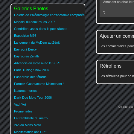
Amusant on dirait le r
Galeries Photos
:)
Galerie de Paléontologie et d'anatomie comparée
Mondial du deux roues 2007
Cendrillon, assis dans le petit silence
Ajouter un com
Exposition M76
Lancement du MoDem au Zénith
Les commentaires pour c
Bayrou à Bercy
Bayrou au Zenith
Advancia en moto avec le SERT
Rétroliens
Paris Tuning Show 2007
Les rétroliens pour ce b
Passerelle des fêtards
Fermez Guantanamo Maintenant !
Natures mortes
Dark Dog Moto Tour 2006
Vach'Art
Ce site est
Promenades
La tremblante du métro
24h du Mans Moto
Manifestation anti CPE