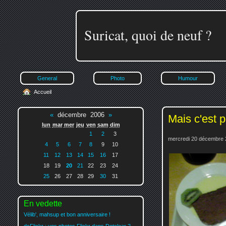
Suricat, quoi de neuf ?
General
Photo
Humour
Accueil
«
décembre 2006
»
Mais c'est 
lun
mar
mer
jeu
ven
sam
dim
1
2
3
mercredi 20 décembre 
4
5
6
7
8
9
10
11
12
13
14
15
16
17
18
19
20
21
22
23
24
25
26
27
28
29
30
31
En vedette
Vélib', mahsup et bon anniversaire !