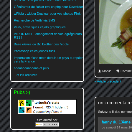
dcFlickr : vos photos Flickr dans Dotclear 2
Générateur de fichier xml en php pour Dewslider
wFlickr : widget Dotclear pour vos photos Flickr
Recherche de Vélib' via SMS
Vélib', statistiques et jolis graphiques
IMPORTANT : changement de vos agrégateurs
RSS !
Base élèves ou Big Brother dès l'école
Photoshop et les jeunes filles
Importation d'une moto depuis un pays européen
vers la France
aaaaaaaaaaaaaa et plus
Mobile
Commen
...et les archives...
« Article précédent
Pubs :-)
un commentaire
Suivez le fil des comm
Site animé par
fanny du 13ème
Le samedi 24 mars 2