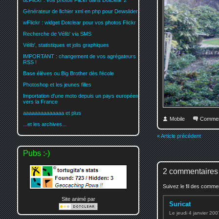
dcFlickr : vos photos Flickr dans Dotclear 2
Générateur de fichier xml en php pour Dewslider
wFlickr : widget Dotclear pour vos photos Flickr
Recherche de Vélib' via SMS
Vélib', statistiques et jolis graphiques
IMPORTANT : changement de vos agrégateurs
RSS !
Base élèves ou Big Brother dès l'école
Photoshop et les jeunes filles
Importation d'une moto depuis un pays européen
vers la France
aaaaaaaaaaaaaa et plus
Mobile
Commen
...et les archives...
« Article précédent
Pubs :-)
2 commentaires
Suivez le fil des comm
Site animé par
Suricat
Le jeudi 4 janvier 20