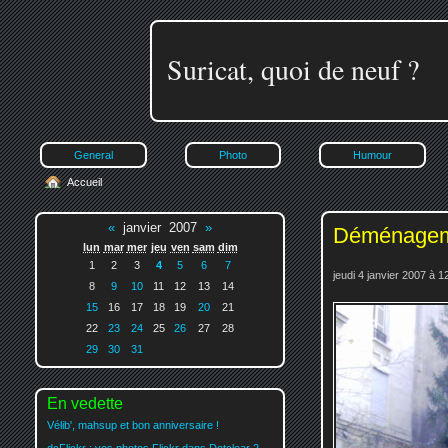
Suricat, quoi de neuf ?
General
Photo
Humour
Accueil
«
janvier 2007
»
Déménage
lun
mar
mer
jeu
ven
sam
dim
1
2
3
4
5
6
7
jeudi 4 janvier 2007 à 1
8
9
10
11
12
13
14
15
16
17
18
19
20
21
22
23
24
25
26
27
28
29
30
31
En vedette
Vélib', mahsup et bon anniversaire !