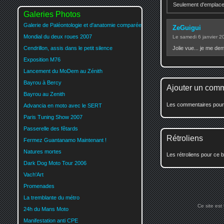
Seulement d'emplaceme
Galeries Photos
Galerie de Paléontologie et d'anatomie comparée
ZeGuigui
Mondial du deux roues 2007
Le samedi 6 janvier 
Cendrillon, assis dans le petit silence
Jolie vue... je me de
Exposition M76
Lancement du MoDem au Zénith
Bayrou à Bercy
Ajouter un com
Bayrou au Zenith
Les commentaires pour c
Advancia en moto avec le SERT
Paris Tuning Show 2007
Passerelle des fêtards
Rétroliens
Fermez Guantanamo Maintenant !
Natures mortes
Les rétroliens pour ce b
Dark Dog Moto Tour 2006
Vach'Art
Promenades
La tremblante du métro
Ce site est
24h du Mans Moto
Manifestation anti CPE