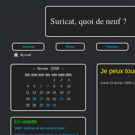
Suricat, quoi de neuf ?
General
Photo
Humour
Accueil
«
février 2008
»
Je peux tou
lun
mar
mer
jeu
ven
sam
dim
1
2
3
mardi 19 février 2008 à
4
5
6
7
8
9
10
11
12
13
14
15
16
17
18
19
20
21
22
23
24
25
26
27
28
29
En vedette
Vélib', mahsup et bon anniversaire !