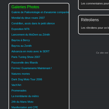
Les commentaires pour c
Galeries Photos
Galerie de Paléontologie et d'anatomie comparée
Mondial du deux roues 2007
Rétroliens
Cendrillon, assis dans le petit silence
Les rétroliens pour ce b
Exposition M76
Lancement du MoDem au Zénith
Bayrou à Bercy
Bayrou au Zenith
Advancia en moto avec le SERT
Ce site est
Paris Tuning Show 2007
Passerelle des fêtards
Fermez Guantanamo Maintenant !
Natures mortes
Dark Dog Moto Tour 2006
Vach'Art
Promenades
La tremblante du métro
24h du Mans Moto
Manifestation anti CPE