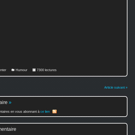
nter
Humour
7300 lectures
Article suivant »
aire
»
entaires en vous abonnant à
ce lien
mentaire