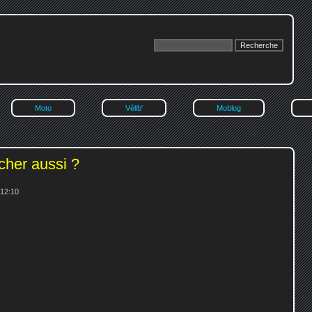
Moto
Vélib'
Moblog
cher aussi ?
 12:10