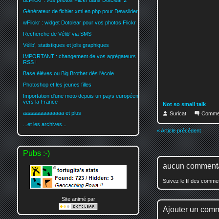
dcFlickr : vos photos Flickr dans Dotclear 2
Générateur de fichier xml en php pour Dewslider
wFlickr : widget Dotclear pour vos photos Flickr
Recherche de Vélib' via SMS
Vélib', statistiques et jolis graphiques
IMPORTANT : changement de vos agrégateurs
RSS !
Base élèves ou Big Brother dès l'école
Photoshop et les jeunes filles
Importation d'une moto depuis un pays européen
vers la France
Not so small talk
aaaaaaaaaaaaaa et plus
Suricat
Comme
...et les archives...
« Article précédent
Pubs :-)
aucun comment
Suivez le fil des comm
Site animé par
Ajouter un com