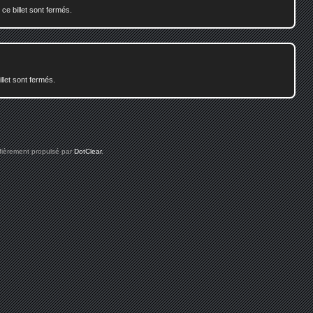
e billet sont fermés.
illet sont fermés.
 fièrement propulsé par
DotClear
.