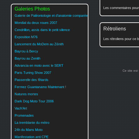
Les commentaires pour c
Galeries Photos
Galerie de Paléontologie et d'anatomie comparée
Mondial du deux roues 2007
Rétroliens
Cendrillon, assis dans le petit silence
Exposition M76
Les rétroliens pour ce b
Lancement du MoDem au Zénith
Bayrou à Bercy
Bayrou au Zenith
Advancia en moto avec le SERT
Ce site est
Paris Tuning Show 2007
Passerelle des fêtards
Fermez Guantanamo Maintenant !
Natures mortes
Dark Dog Moto Tour 2006
Vach'Art
Promenades
La tremblante du métro
24h du Mans Moto
Manifestation anti CPE