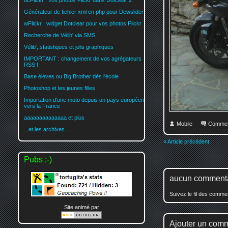
dcFlickr : vos photos Flickr dans Dotclear 2
Générateur de fichier xml en php pour Dewslider
wFlickr : widget Dotclear pour vos photos Flickr
Recherche de Vélib' via SMS
Vélib', statistiques et jolis graphiques
IMPORTANT : changement de vos agrégateurs
RSS !
Base élèves ou Big Brother dès l'école
Photoshop et les jeunes filles
Importation d'une moto depuis un pays européen
vers la France
aaaaaaaaaaaaaa et plus
Mobile
Commen
...et les archives...
« Article précédent
Pubs :-)
aucun comment
Suivez le fil des comm
Site animé par
Ajouter un com