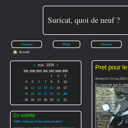
Suricat, quoi de neuf ?
General
Photo
Humour
Accueil
«
mai 2009
»
Pret pour le
lun
mar
mer
jeu
ven
sam
dim
1
2
3
dimanche 24 mai 2009 
4
5
6
7
8
9
10
En esperant que le radia
11
12
13
14
15
16
17
18
19
20
21
22
23
24
25
26
27
28
29
30
31
En vedette
Vélib', mahsup et bon anniversaire !