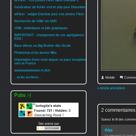
dcFlickr : vos photos Flickr dans Dotclear 2
Générateur de fichier xml en php pour Dewslider
wFlickr : widget Dotclear pour vos photos Flickr
Recherche de Vélib' via SMS
Vélib', statistiques et jolis graphiques
IMPORTANT : changement de vos agrégateurs
RSS !
Base élèves ou Big Brother dès l'école
Photoshop et les jeunes filles
Importation d'une moto depuis un pays européen
vers la France
aaaaaaaaaaaaaa et plus
...et les archives...
Mobile
Commen
« Article précédent
Pubs :-)
2 commentaires
Suivez le fil des comm
Site animé par
thbz
Le mercredi 10 mars 