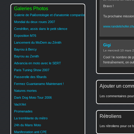
Bravo !
Galeries Photos
Galerie de Paléontologie et d'anatomie comparée
Ta prochaine mission 
Mondial du deux roues 2007
www.randelshofer.ch/r
Cendrillon, assis dans le petit silence
Exposition M76
Lancement du MoDem au Zénith
Gigi
Bayrou à Bercy
Le mercredi 10 mars 
Bayrou au Zenith
Cool ! le nombre de pa
l'entraînement, on oub
Advancia en moto avec le SERT
Paris Tuning Show 2007
Passerelle des fêtards
Fermez Guantanamo Maintenant !
Ajouter un com
Natures mortes
Les commentaires pour c
Dark Dog Moto Tour 2006
Vach'Art
Promenades
Rétroliens
La tremblante du métro
24h du Mans Moto
Les rétroliens pour ce b
Manifestation anti CPE