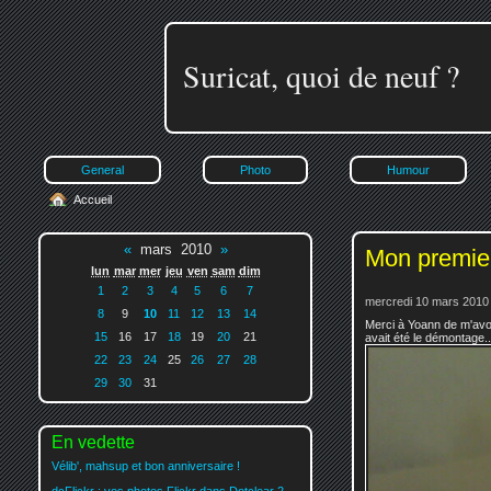
Suricat, quoi de neuf ?
General
Photo
Humour
Accueil
«
mars 2010
»
Mon premie
lun
mar
mer
jeu
ven
sam
dim
1
2
3
4
5
6
7
mercredi 10 mars 2010
8
9
10
11
12
13
14
Merci à Yoann de m'avoi
15
16
17
18
19
20
21
avait été le démontage..
22
23
24
25
26
27
28
29
30
31
En vedette
Vélib', mahsup et bon anniversaire !