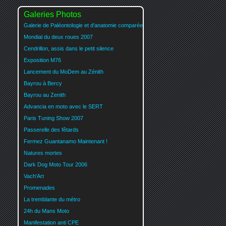
Galeries Photos
Galerie de Paléontologie et d'anatomie comparée
Mondial du deux roues 2007
Cendrillon, assis dans le petit silence
Exposition M76
Lancement du MoDem au Zénith
Bayrou à Bercy
Bayrou au Zenith
Advancia en moto avec le SERT
Paris Tuning Show 2007
Passerelle des fêtards
Fermez Guantanamo Maintenant !
Natures mortes
Dark Dog Moto Tour 2006
Vach'Art
Promenades
La tremblante du métro
24h du Mans Moto
Manifestation anti CPE