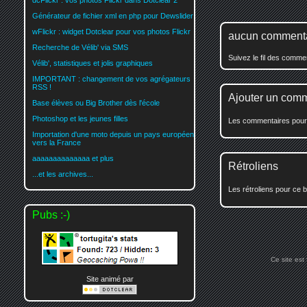
dcFlickr : vos photos Flickr dans Dotclear 2
Générateur de fichier xml en php pour Dewslider
wFlickr : widget Dotclear pour vos photos Flickr
aucun comment
Recherche de Vélib' via SMS
Suivez le fil des comm
Vélib', statistiques et jolis graphiques
IMPORTANT : changement de vos agrégateurs
RSS !
Ajouter un com
Base élèves ou Big Brother dès l'école
Photoshop et les jeunes filles
Les commentaires pour c
Importation d'une moto depuis un pays européen
vers la France
aaaaaaaaaaaaaa et plus
Rétroliens
...et les archives...
Les rétroliens pour ce b
Pubs :-)
Ce site est
Site animé par