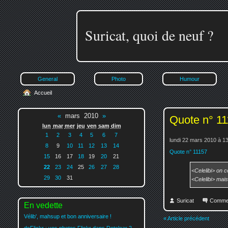
Suricat, quoi de neuf ?
General
Photo
Humour
Accueil
«
mars 2010
»
Quote n° 1
lun
mar
mer
jeu
ven
sam
dim
1
2
3
4
5
6
7
lundi 22 mars 2010 à 1
8
9
10
11
12
13
14
Quote n° 11157
15
16
17
18
19
20
21
22
23
24
25
26
27
28
<Celelibi> on c
29
30
31
<Celelibi> mai
Suricat
Comme
En vedette
Vélib', mahsup et bon anniversaire !
« Article précédent