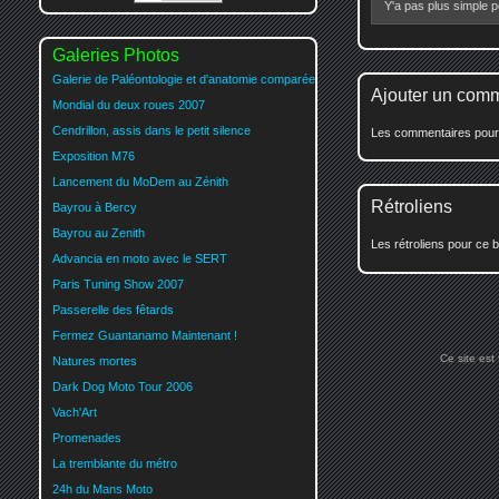
Y'a pas plus simple 
Galeries Photos
Galerie de Paléontologie et d'anatomie comparée
Ajouter un com
Mondial du deux roues 2007
Cendrillon, assis dans le petit silence
Les commentaires pour c
Exposition M76
Lancement du MoDem au Zénith
Rétroliens
Bayrou à Bercy
Bayrou au Zenith
Les rétroliens pour ce b
Advancia en moto avec le SERT
Paris Tuning Show 2007
Passerelle des fêtards
Fermez Guantanamo Maintenant !
Ce site est
Natures mortes
Dark Dog Moto Tour 2006
Vach'Art
Promenades
La tremblante du métro
24h du Mans Moto