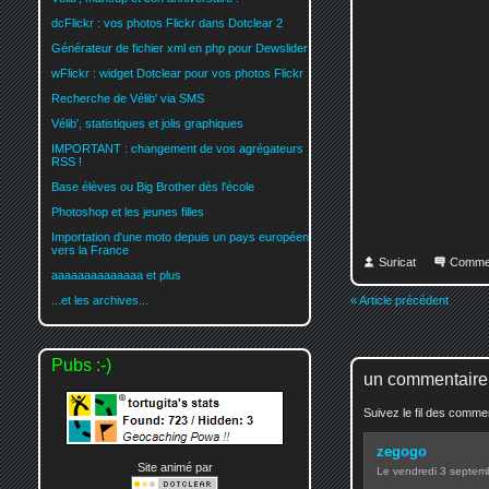
dcFlickr : vos photos Flickr dans Dotclear 2
Générateur de fichier xml en php pour Dewslider
wFlickr : widget Dotclear pour vos photos Flickr
Recherche de Vélib' via SMS
Vélib', statistiques et jolis graphiques
IMPORTANT : changement de vos agrégateurs
RSS !
Base élèves ou Big Brother dès l'école
Photoshop et les jeunes filles
Importation d'une moto depuis un pays européen
vers la France
Suricat
Comme
aaaaaaaaaaaaaa et plus
« Article précédent
...et les archives...
Pubs :-)
un commentaire
Suivez le fil des comm
zegogo
Site animé par
Le vendredi 3 septe