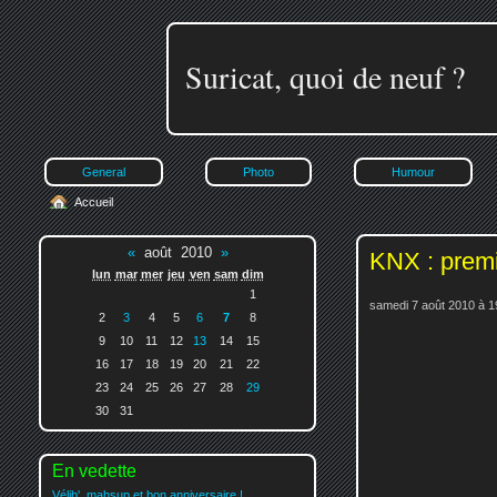
Suricat, quoi de neuf ?
General
Photo
Humour
Accueil
«
août 2010
»
KNX : premi
lun
mar
mer
jeu
ven
sam
dim
1
samedi 7 août 2010 à 1
2
3
4
5
6
7
8
9
10
11
12
13
14
15
16
17
18
19
20
21
22
23
24
25
26
27
28
29
30
31
En vedette
Vélib', mahsup et bon anniversaire !