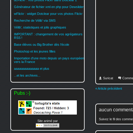
dcFlickr : vos photos Flickr dans Dotclear 2
Générateur de fichier xml en php pour Dewslider
wFlickr : widget Dotclear pour vos photos Flickr
Recherche de Vélib' via SMS
Vélib', statistiques et jolis graphiques
IMPORTANT : changement de vos agrégateurs
RSS !
Base élèves ou Big Brother dès l'école
Photoshop et les jeunes filles
Importation d'une moto depuis un pays européen
vers la France
aaaaaaaaaaaaaa et plus
...et les archives...
Suricat
Comme
« Article précédent
Pubs :-)
aucun comment
Suivez le fil des comm
Site animé par