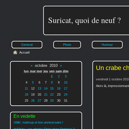
Suricat, quoi de neuf ?
General
Photo
Humour
Accueil
«
octobre 2010
»
Un crabe c
lun
mar
mer
jeu
ven
sam
dim
1
2
3
vendredi 1 octobre 201
4
5
6
7
8
9
10
Alors là, impressionnant
11
12
13
14
15
16
17
18
19
20
21
22
23
24
25
26
27
28
29
30
31
En vedette
Vélib', mahsup et bon anniversaire !