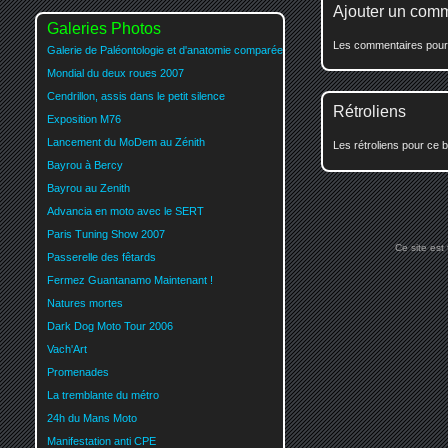
Ajouter un com
Galeries Photos
Les commentaires pour c
Galerie de Paléontologie et d'anatomie comparée
Mondial du deux roues 2007
Cendrillon, assis dans le petit silence
Rétroliens
Exposition M76
Lancement du MoDem au Zénith
Les rétroliens pour ce b
Bayrou à Bercy
Bayrou au Zenith
Advancia en moto avec le SERT
Paris Tuning Show 2007
Ce site est
Passerelle des fêtards
Fermez Guantanamo Maintenant !
Natures mortes
Dark Dog Moto Tour 2006
Vach'Art
Promenades
La tremblante du métro
24h du Mans Moto
Manifestation anti CPE