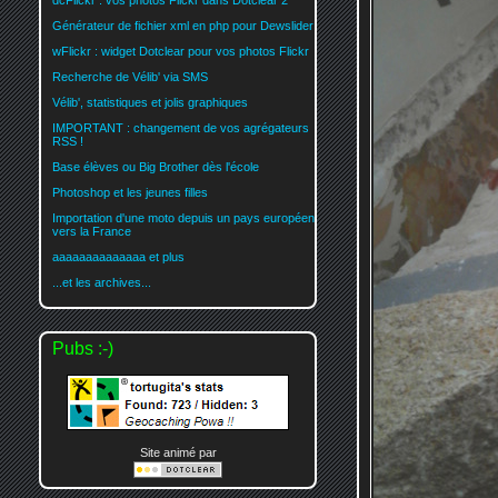
dcFlickr : vos photos Flickr dans Dotclear 2
Générateur de fichier xml en php pour Dewslider
wFlickr : widget Dotclear pour vos photos Flickr
Recherche de Vélib' via SMS
Vélib', statistiques et jolis graphiques
IMPORTANT : changement de vos agrégateurs
RSS !
Base élèves ou Big Brother dès l'école
Photoshop et les jeunes filles
Importation d'une moto depuis un pays européen
vers la France
aaaaaaaaaaaaaa et plus
...et les archives...
Pubs :-)
Site animé par