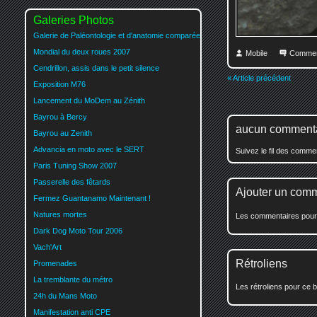
Galeries Photos
Galerie de Paléontologie et d'anatomie comparée
Mondial du deux roues 2007
Mobile
Commen
Cendrillon, assis dans le petit silence
« Article précédent
Exposition M76
Lancement du MoDem au Zénith
Bayrou à Bercy
aucun comment
Bayrou au Zenith
Advancia en moto avec le SERT
Suivez le fil des comm
Paris Tuning Show 2007
Passerelle des fêtards
Ajouter un com
Fermez Guantanamo Maintenant !
Natures mortes
Les commentaires pour c
Dark Dog Moto Tour 2006
Vach'Art
Rétroliens
Promenades
La tremblante du métro
Les rétroliens pour ce b
24h du Mans Moto
Manifestation anti CPE