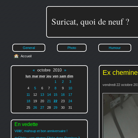
Suricat, quoi de neuf ?
General
Photo
Humour
Accueil
«
octobre 2010
»
Ex chemine
lun
mar
mer
jeu
ven
sam
dim
1
2
3
vendredi 22 octobre 20
4
5
6
7
8
9
10
11
12
13
14
15
16
17
18
19
20
21
22
23
24
25
26
27
28
29
30
31
En vedette
Vélib', mahsup et bon anniversaire !