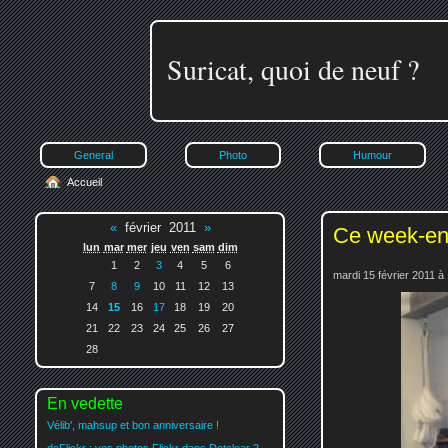
Suricat, quoi de neuf ?
General
Photo
Humour
Accueil
«
février 2011
»
Ce week-end,
lun
mar
mer
jeu
ven
sam
dim
1
2
3
4
5
6
mardi 15 février 2011 à
7
8
9
10
11
12
13
14
15
16
17
18
19
20
21
22
23
24
25
26
27
28
En vedette
Vélib', mahsup et bon anniversaire !