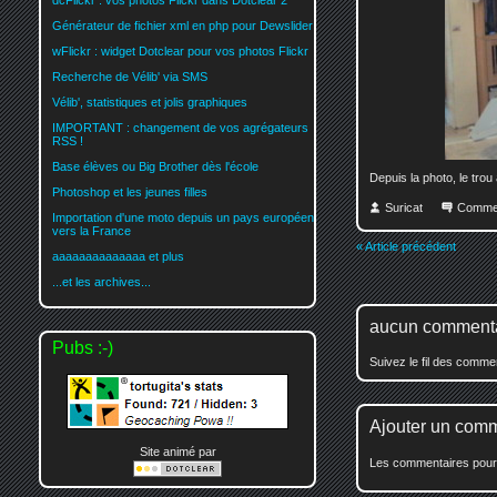
dcFlickr : vos photos Flickr dans Dotclear 2
Générateur de fichier xml en php pour Dewslider
wFlickr : widget Dotclear pour vos photos Flickr
Recherche de Vélib' via SMS
Vélib', statistiques et jolis graphiques
IMPORTANT : changement de vos agrégateurs
RSS !
Base élèves ou Big Brother dès l'école
Depuis la photo, le trou
Photoshop et les jeunes filles
Suricat
Comme
Importation d'une moto depuis un pays européen
vers la France
« Article précédent
aaaaaaaaaaaaaa et plus
...et les archives...
aucun comment
Pubs :-)
Suivez le fil des comm
Ajouter un com
Site animé par
Les commentaires pour c