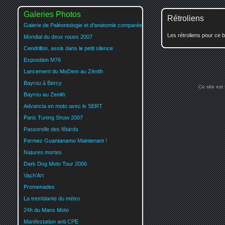
Galeries Photos
Rétroliens
Galerie de Paléontologie et d'anatomie comparée
Les rétroliens pour ce b
Mondial du deux roues 2007
Cendrillon, assis dans le petit silence
Exposition M76
Lancement du MoDem au Zénith
Bayrou à Bercy
Ce site est
Bayrou au Zenith
Advancia en moto avec le SERT
Paris Tuning Show 2007
Passerelle des fêtards
Fermez Guantanamo Maintenant !
Natures mortes
Dark Dog Moto Tour 2006
Vach'Art
Promenades
La tremblante du métro
24h du Mans Moto
Manifestation anti CPE