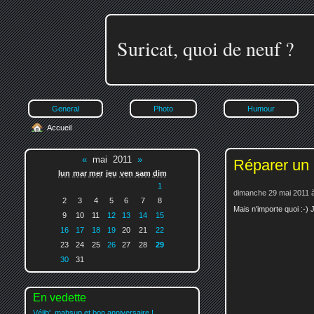
Suricat, quoi de neuf ?
General
Photo
Humour
Accueil
«
mai 2011
»
Réparer un
lun
mar
mer
jeu
ven
sam
dim
1
dimanche 29 mai 2011 
2
3
4
5
6
7
8
Mais n'importe quoi :-) J
9
10
11
12
13
14
15
16
17
18
19
20
21
22
23
24
25
26
27
28
29
30
31
En vedette
Vélib', mahsup et bon anniversaire !