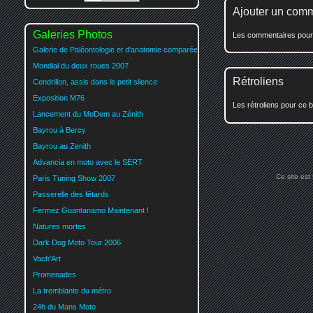
Ajouter un com
Galeries Photos
Les commentaires pour c
Galerie de Paléontologie et d'anatomie comparée
Mondial du deux roues 2007
Rétroliens
Cendrillon, assis dans le petit silence
Exposition M76
Les rétroliens pour ce b
Lancement du MoDem au Zénith
Bayrou à Bercy
Bayrou au Zenith
Advancia en moto avec le SERT
Ce site est
Paris Tuning Show 2007
Passerelle des fêtards
Fermez Guantanamo Maintenant !
Natures mortes
Dark Dog Moto Tour 2006
Vach'Art
Promenades
La tremblante du métro
24h du Mans Moto