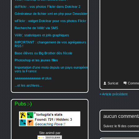
dcFlickr : vos photos Flickr dans Dotclear 2
Générateur de fichier xml en php pour Dewslider
wFlickr : widget Dotclear pour vos photos Flickr
Recherche de Vélib' via SMS
Vélib', statistiques et jolis graphiques
IMPORTANT : changement de vos agrégateurs
RSS !
Base élèves ou Big Brother dès l'école
Photoshop et les jeunes filles
Importation d'une moto depuis un pays européen
vers la France
aaaaaaaaaaaaaa et plus
Suricat
Comme
...et les archives...
« Article précédent
Pubs :-)
aucun comment
Suivez le fil des comm
Site animé par