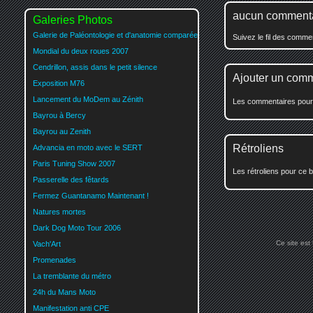
aucun comment
Galeries Photos
Galerie de Paléontologie et d'anatomie comparée
Suivez le fil des comm
Mondial du deux roues 2007
Cendrillon, assis dans le petit silence
Ajouter un com
Exposition M76
Lancement du MoDem au Zénith
Les commentaires pour c
Bayrou à Bercy
Bayrou au Zenith
Rétroliens
Advancia en moto avec le SERT
Paris Tuning Show 2007
Les rétroliens pour ce b
Passerelle des fêtards
Fermez Guantanamo Maintenant !
Natures mortes
Dark Dog Moto Tour 2006
Ce site est
Vach'Art
Promenades
La tremblante du métro
24h du Mans Moto
Manifestation anti CPE