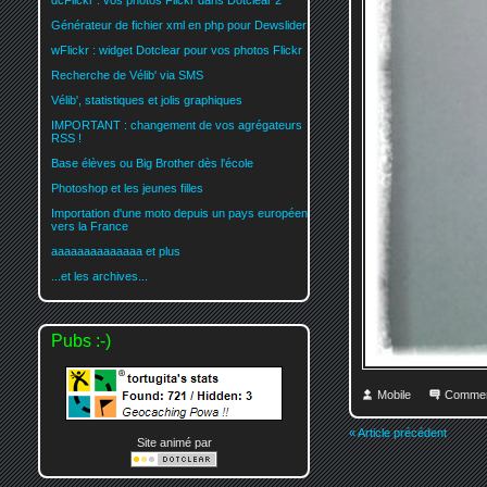
dcFlickr : vos photos Flickr dans Dotclear 2
Générateur de fichier xml en php pour Dewslider
wFlickr : widget Dotclear pour vos photos Flickr
Recherche de Vélib' via SMS
Vélib', statistiques et jolis graphiques
IMPORTANT : changement de vos agrégateurs
RSS !
Base élèves ou Big Brother dès l'école
Photoshop et les jeunes filles
Importation d'une moto depuis un pays européen
vers la France
aaaaaaaaaaaaaa et plus
...et les archives...
Pubs :-)
Mobile
Commen
« Article précédent
Site animé par