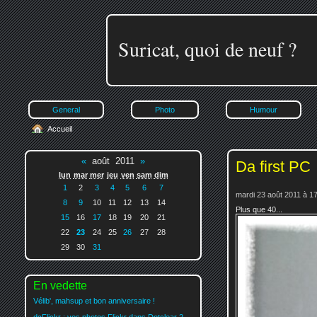
Suricat, quoi de neuf ?
General
Photo
Humour
Accueil
«
août 2011
»
Da first PC
lun
mar
mer
jeu
ven
sam
dim
1
2
3
4
5
6
7
mardi 23 août 2011 à 1
8
9
10
11
12
13
14
Plus que 40...
15
16
17
18
19
20
21
22
23
24
25
26
27
28
29
30
31
En vedette
Vélib', mahsup et bon anniversaire !