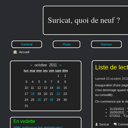
Suricat, quoi de neuf ?
General
Photo
Humour
Accueil
«
octobre 2011
»
Liste de lec
lun
mar
mer
jeu
ven
sam
dim
1
2
samedi 15 octobre 2011
3
4
5
6
7
8
9
Inauguration d'une page 
10
11
12
13
14
15
16
c'est dommage quand même.
17
18
19
20
21
22
23
ou conseillé).
24
25
26
27
28
29
30
On commence par le dern
31
11/10/2011 : 
16/09/2011 : "
07/2011 : "C
En vedette
Suricat
Comme
Vélib', mahsup et bon anniversaire !