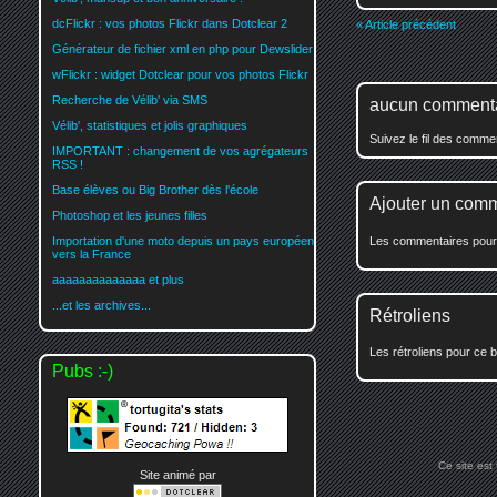
dcFlickr : vos photos Flickr dans Dotclear 2
« Article précédent
Générateur de fichier xml en php pour Dewslider
wFlickr : widget Dotclear pour vos photos Flickr
Recherche de Vélib' via SMS
aucun comment
Vélib', statistiques et jolis graphiques
Suivez le fil des comm
IMPORTANT : changement de vos agrégateurs
RSS !
Base élèves ou Big Brother dès l'école
Ajouter un com
Photoshop et les jeunes filles
Les commentaires pour c
Importation d'une moto depuis un pays européen
vers la France
aaaaaaaaaaaaaa et plus
...et les archives...
Rétroliens
Les rétroliens pour ce b
Pubs :-)
Ce site est
Site animé par