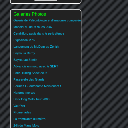
Galeries Photos
Galerie de Paléontologie et d'anatomie comparée
Mondial du deux roues 2007
Cendrillon, assis dans le petit silence
Exposition M76
Lancement du MoDem au Zénith
Bayrou à Bercy
Bayrou au Zenith
Advancia en moto avec le SERT
Paris Tuning Show 2007
Passerelle des fêtards
Fermez Guantanamo Maintenant !
Natures mortes
Dark Dog Moto Tour 2006
Vach'Art
Promenades
La tremblante du métro
24h du Mans Moto