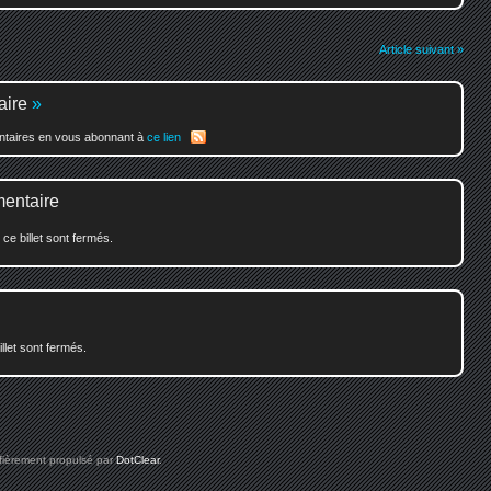
Article suivant »
aire
»
entaires en vous abonnant à
ce lien
mentaire
e billet sont fermés.
illet sont fermés.
 fièrement propulsé par
DotClear
.