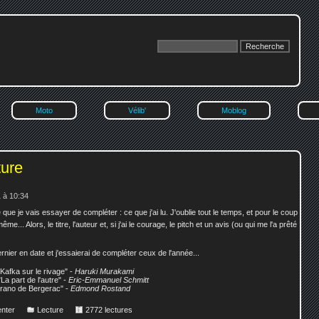
Moto
Vélib'
Moblog
ture
 à 10:34
que je vais essayer de compléter : ce que j'ai lu. J'oublie tout le temps, et pour le coup
.. Alors, le titre, l'auteur et, si j'ai le courage, le pitch et un avis (ou qui me l'a prêté
ier en date et j'essaierai de compléter ceux de l'année...
"Kafka sur le rivage" -
Haruki Murakami
La part de l'autre" -
Eric-Emmanuel Schmitt
yrano de Bergerac" -
Edmond Rostand
nter
Lecture
2772 lectures