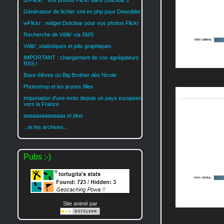
dcFlickr : vos photos Flickr dans Dotclear 2
Générateur de fichier xml en php pour Dewslider
wFlickr : widget Dotclear pour vos photos Flickr
Recherche de Vélib' via SMS
Vélib', statistiques et jolis graphiques
IMPORTANT : changement de vos agrégateurs
RSS !
Base élèves ou Big Brother dès l'école
Photoshop et les jeunes filles
Importation d'une moto depuis un pays européen
vers la France
aaaaaaaaaaaaaa et plus
...et les archives...
Pubs :-)
Site animé par