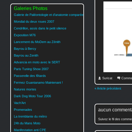
Galeries Photos
Galerie de Paléontologie et d'anatomie comparée
Mondial du deux roues 2007
Cendrillon, assis dans le petit silence
Exposition M76
Lancement du MoDem au Zénith
Bayrou à Bercy
Bayrou au Zenith
Advancia en moto avec le SERT
Paris Tuning Show 2007
Passerelle des fêtards
Suricat
Comme
Fermez Guantanamo Maintenant !
« Article précédent
Natures mortes
Dark Dog Moto Tour 2006
Vach'Art
aucun comment
Promenades
La tremblante du métro
Suivez le fil des comm
24h du Mans Moto
Manifestation anti CPE