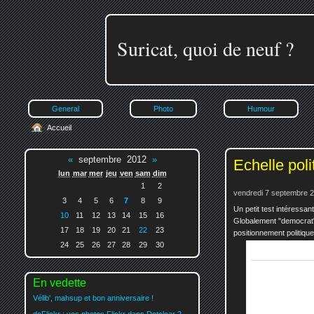
Suricat, quoi de neuf ?
General
Photo
Humour
Accueil
«
septembre 2012
»
Echelle pol
lun
mar
mer
jeu
ven
sam
dim
1
2
vendredi 7 septembre 2
3
4
5
6
7
8
9
Un petit test intéressan
10
11
12
13
14
15
16
Globalement "democrat",
17
18
19
20
21
22
23
positionnement politique
24
25
26
27
28
29
30
En vedette
Vélib', mahsup et bon anniversaire !