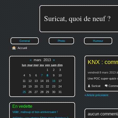
Suricat, quoi de neuf ?
General
Photo
Humour
Accueil
«
mars 2013
»
KNX : comma
lun
mar
mer
jeu
ven
sam
dim
1
2
3
vendredi 8 mars 2013 à
4
5
6
7
8
9
10
Une POC super-quick-sup
11
12
13
14
15
16
17
Suricat
Comme
18
19
20
21
22
23
24
25
26
27
28
29
30
31
« Article précédent
En vedette
Vélib', mahsup et bon anniversaire !
aucun comment