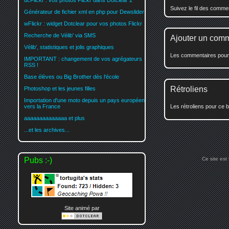
dcFlickr : vos photos Flickr dans Dotclear 2
Suivez le fil des comm
Générateur de fichier xml en php pour Dewslider
wFlickr : widget Dotclear pour vos photos Flickr
Recherche de Vélib' via SMS
Ajouter un com
Vélib', statistiques et jolis graphiques
Les commentaires pour c
IMPORTANT : changement de vos agrégateurs
RSS !
Base élèves ou Big Brother dès l'école
Rétroliens
Photoshop et les jeunes filles
Importation d'une moto depuis un pays européen
Les rétroliens pour ce b
vers la France
aaaaaaaaaaaaaa et plus
...et les archives...
Ce site est
Pubs :-)
Site animé par