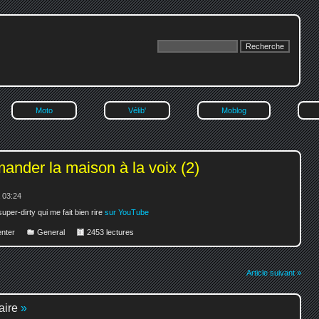
Moto
Vélib'
Moblog
nder la maison à la voix (2)
 03:24
er-dirty qui me fait bien rire
sur YouTube
nter
General
2453 lectures
Article suivant »
aire
»