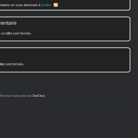
entaires en vous abonnant à
ce lien
mentaire
e billet sont fermés.
illet sont fermés.
 fièrement propulsé par
DotClear
.