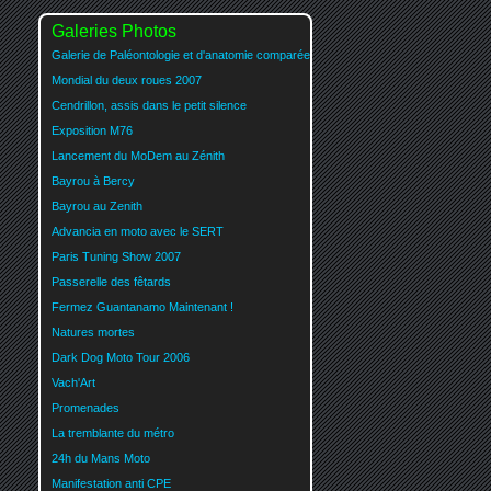
Galeries Photos
Galerie de Paléontologie et d'anatomie comparée
Mondial du deux roues 2007
Cendrillon, assis dans le petit silence
Exposition M76
Lancement du MoDem au Zénith
Bayrou à Bercy
Bayrou au Zenith
Advancia en moto avec le SERT
Paris Tuning Show 2007
Passerelle des fêtards
Fermez Guantanamo Maintenant !
Natures mortes
Dark Dog Moto Tour 2006
Vach'Art
Promenades
La tremblante du métro
24h du Mans Moto
Manifestation anti CPE