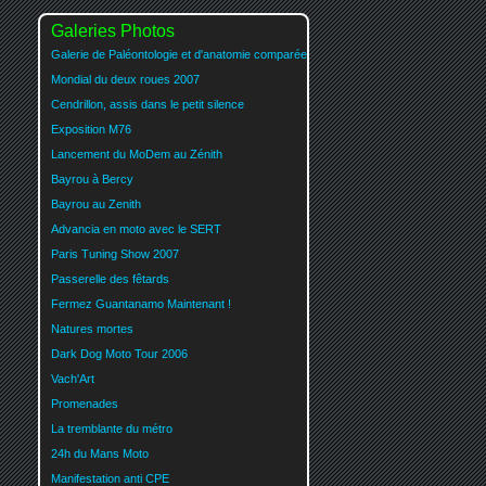
Galeries Photos
Galerie de Paléontologie et d'anatomie comparée
Mondial du deux roues 2007
Cendrillon, assis dans le petit silence
Exposition M76
Lancement du MoDem au Zénith
Bayrou à Bercy
Bayrou au Zenith
Advancia en moto avec le SERT
Paris Tuning Show 2007
Passerelle des fêtards
Fermez Guantanamo Maintenant !
Natures mortes
Dark Dog Moto Tour 2006
Vach'Art
Promenades
La tremblante du métro
24h du Mans Moto
Manifestation anti CPE