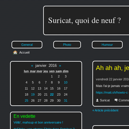
Suricat, quoi de neuf ?
General
Photo
Humour
Accueil
«
janvier 2016
»
Ah ah ah, j
lun
mar
mer
jeu
ven
sam
dim
1
2
3
vendredi 22 janvier 201
4
5
6
7
8
9
10
Mais l'ai-je jamais vraim
11
12
13
14
15
16
17
https://matt.sh/howto-c
18
19
20
21
22
23
24
Suricat
Comme
25
26
27
28
29
30
31
« Article précédent
En vedette
Vélib', mahsup et bon anniversaire !