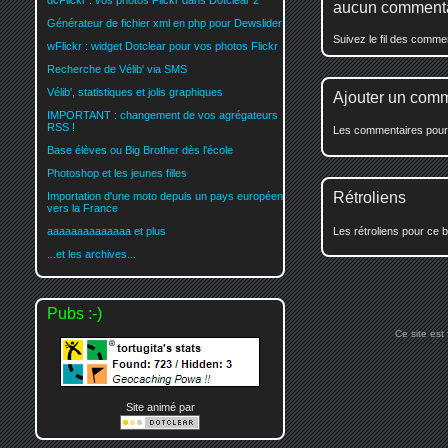
dcFlickr : vos photos Flickr dans Dotclear 2
aucun comment
Générateur de fichier xml en php pour Dewslider
Suivez le fil des comm
wFlickr : widget Dotclear pour vos photos Flickr
Recherche de Vélib' via SMS
Vélib', statistiques et jolis graphiques
Ajouter un com
IMPORTANT : changement de vos agrégateurs
RSS !
Les commentaires pour c
Base élèves ou Big Brother dès l'école
Photoshop et les jeunes filles
Rétroliens
Importation d'une moto depuis un pays européen
vers la France
Les rétroliens pour ce b
aaaaaaaaaaaaaa et plus
...et les archives...
Pubs :-)
Ce site est
Site animé par