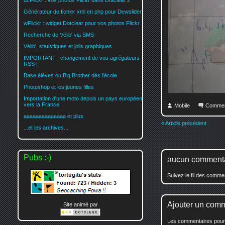
dcFlickr : vos photos Flickr dans Dotclear 2
Générateur de fichier xml en php pour Dewslider
wFlickr : widget Dotclear pour vos photos Flickr
Recherche de Vélib' via SMS
Vélib', statistiques et jolis graphiques
IMPORTANT : changement de vos agrégateurs
RSS !
Base élèves ou Big Brother dès l'école
Photoshop et les jeunes filles
Importation d'une moto depuis un pays européen
vers la France
Mobile
Commen
aaaaaaaaaaaaaa et plus
« Article précédent
...et les archives...
Pubs :-)
aucun comment
Suivez le fil des comm
Ajouter un com
Site animé par
Les commentaires pour c