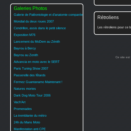
Galeries Photos
Galerie de Paléontologie et d'anatomie comparée
Rétroliens
Mondial du deux roues 2007
Les rétroliens pour ce b
Cendrillon, assis dans le petit silence
Exposition M76
Lancement du MoDem au Zénith
Bayrou à Bercy
Bayrou au Zenith
Ce site est
Advancia en moto avec le SERT
Paris Tuning Show 2007
Passerelle des fêtards
Fermez Guantanamo Maintenant !
Natures mortes
Dark Dog Moto Tour 2006
Vach'Art
Promenades
La tremblante du métro
24h du Mans Moto
Manifestation anti CPE