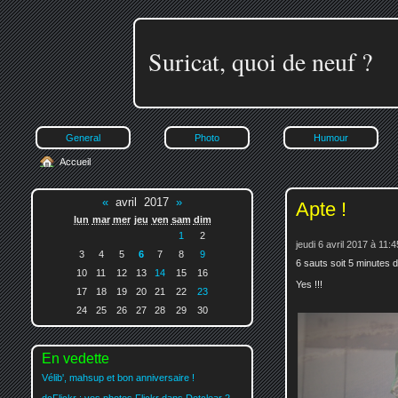
Suricat, quoi de neuf ?
General
Photo
Humour
Accueil
«
avril 2017
»
Apte !
lun
mar
mer
jeu
ven
sam
dim
1
2
jeudi 6 avril 2017 à 11:4
3
4
5
6
7
8
9
6 sauts soit 5 minutes d
10
11
12
13
14
15
16
Yes !!!
17
18
19
20
21
22
23
24
25
26
27
28
29
30
En vedette
Vélib', mahsup et bon anniversaire !