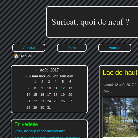
Suricat, quoi de neuf ?
General
Photo
Humour
Accueil
«
août 2017
»
Lac de haut
lun
mar
mer
jeu
ven
sam
dim
1
2
3
4
5
6
samedi 12 août 2017 à 
7
8
9
10
11
12
13
Cool...
14
15
16
17
18
19
20
21
22
23
24
25
26
27
28
29
30
31
En vedette
Vélib', mahsup et bon anniversaire !