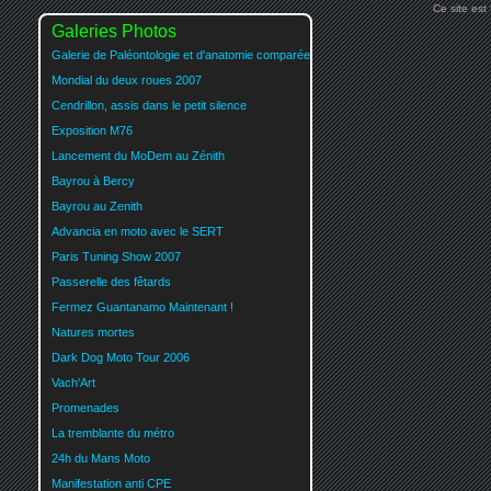
Ce site est
Galeries Photos
Galerie de Paléontologie et d'anatomie comparée
Mondial du deux roues 2007
Cendrillon, assis dans le petit silence
Exposition M76
Lancement du MoDem au Zénith
Bayrou à Bercy
Bayrou au Zenith
Advancia en moto avec le SERT
Paris Tuning Show 2007
Passerelle des fêtards
Fermez Guantanamo Maintenant !
Natures mortes
Dark Dog Moto Tour 2006
Vach'Art
Promenades
La tremblante du métro
24h du Mans Moto
Manifestation anti CPE