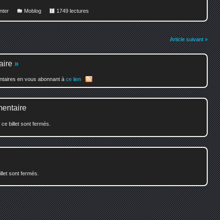
ter
Moblog
1749 lectures
Article suivant »
aire
»
entaires en vous abonnant à
ce lien
mentaire
e billet sont fermés.
illet sont fermés.