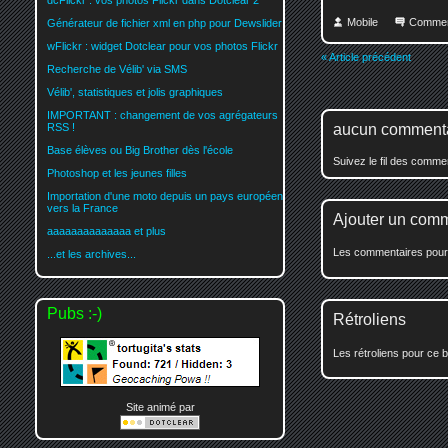
dcFlickr : vos photos Flickr dans Dotclear 2
Mobile
Commen
Générateur de fichier xml en php pour Dewslider
wFlickr : widget Dotclear pour vos photos Flickr
« Article précédent
Recherche de Vélib' via SMS
Vélib', statistiques et jolis graphiques
IMPORTANT : changement de vos agrégateurs
aucun comment
RSS !
Base élèves ou Big Brother dès l'école
Suivez le fil des comm
Photoshop et les jeunes filles
Importation d'une moto depuis un pays européen
vers la France
Ajouter un com
aaaaaaaaaaaaaa et plus
Les commentaires pour c
...et les archives...
Pubs :-)
Rétroliens
Les rétroliens pour ce b
Site animé par