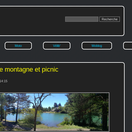
Moto
Vélib'
Moblog
e montagne et picnic
14:15