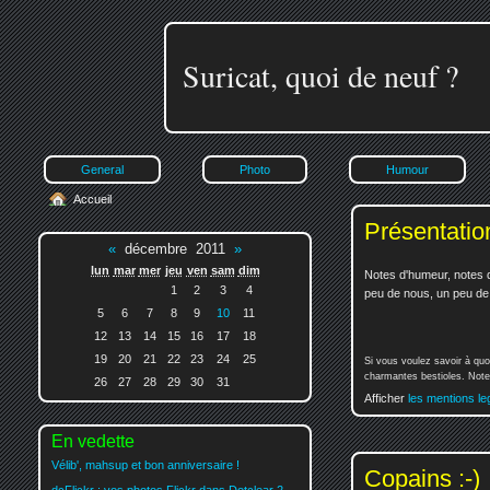
Suricat, quoi de neuf ?
General
Photo
Humour
Accueil
Présentatio
«
décembre 2011
»
lun
mar
mer
jeu
ven
sam
dim
Notes d'humeur, notes d
1
2
3
4
peu de nous, un peu de v
5
6
7
8
9
10
11
12
13
14
15
16
17
18
19
20
21
22
23
24
25
Si vous voulez savoir à quo
charmantes bestioles. Notez
26
27
28
29
30
31
Afficher
les mentions le
En vedette
Vélib', mahsup et bon anniversaire !
Copains :-)