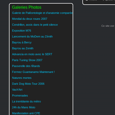
Galeries Photos
Galerie de Paléontologie et d'anatomie comparée
Mondial du deux roues 2007
Cendrillon, assis dans le petit silence
Ce site est
Exposition M76
Lancement du MoDem au Zénith
Bayrou à Bercy
Bayrou au Zenith
Advancia en moto avec le SERT
Paris Tuning Show 2007
Passerelle des fêtards
Fermez Guantanamo Maintenant !
Natures mortes
Dark Dog Moto Tour 2006
Vach'Art
Promenades
La tremblante du métro
24h du Mans Moto
Manifestation anti CPE