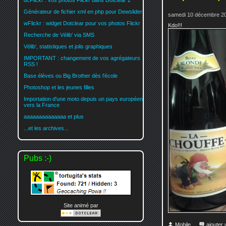
dcFlickr : vos photos Flickr dans Dotclear 2
Générateur de fichier xml en php pour Dewslider
samedi 10 décembre 20
wFlickr : widget Dotclear pour vos photos Flickr
Kdo!!!
Recherche de Vélib' via SMS
Vélib', statistiques et jolis graphiques
IMPORTANT : changement de vos agrégateurs
RSS !
Base élèves ou Big Brother dès l'école
Photoshop et les jeunes filles
Importation d'une moto depuis un pays européen
vers la France
aaaaaaaaaaaaaa et plus
...et les archives...
Pubs :-)
Site animé par
Mobile
ajouter