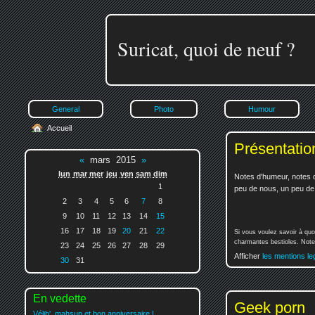
Suricat, quoi de neuf ?
General
Photo
Humour
Accueil
Présentatio
«
mars 2015
»
lun
mar
mer
jeu
ven
sam
dim
Notes d'humeur, notes d
1
peu de nous, un peu de v
2
3
4
5
6
7
8
9
10
11
12
13
14
15
16
17
18
19
20
21
22
Si vous voulez savoir à quo
charmantes bestioles. Notez
23
24
25
26
27
28
29
Afficher
les mentions le
30
31
En vedette
Geek porn
Vélib', mahsup et bon anniversaire !