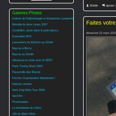
Mobile
ajouter
Galeries Photos
Galerie de Paléontologie et d'anatomie comparée
Faites votre
Mondial du deux roues 2007
Cendrillon, assis dans le petit silence
dimanche 22 mars 2015
Exposition M76
Lancement du MoDem au Zénith
Bayrou à Bercy
Bayrou au Zenith
Advancia en moto avec le SERT
Paris Tuning Show 2007
Passerelle des fêtards
Fermez Guantanamo Maintenant !
Natures mortes
Dark Dog Moto Tour 2006
Vach'Art
Promenades
La tremblante du métro
24h du Mans Moto