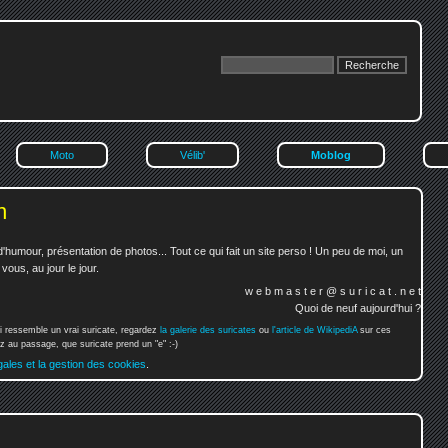
Moto
Vélib'
Moblog
n
'humour, présentation de photos... Tout ce qui fait un site perso ! Un peu de moi, un
ous, au jour le jour.
w e b m a s t e r @ s u r i c a t . n e t
Quoi de neuf aujourd'hui ?
i ressemble un vrai suricate, regardez
la galerie des suricates
ou
l'article de WikipediA
sur ces
 au passage, que suricate prend un "e" :-)
gales et la gestion des cookies
.