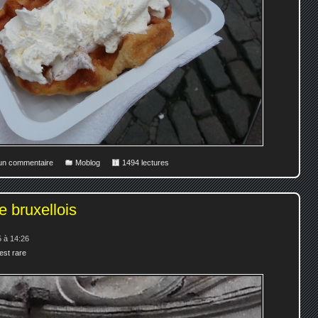
 un commentaire
Moblog
1494 lectures
e bruxellois
 à 14:26
est rare