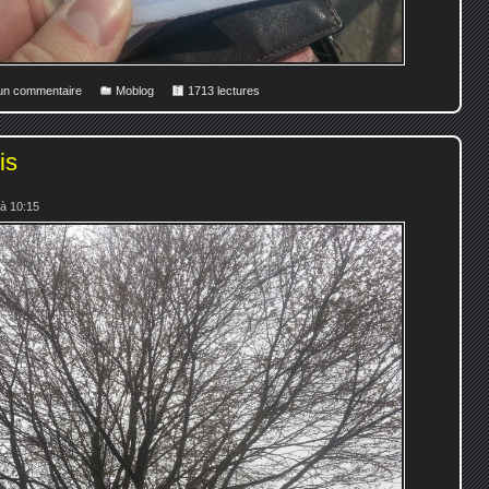
 un commentaire
Moblog
1713 lectures
is
à 10:15