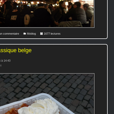
 un commentaire
Moblog
1677 lectures
assique belge
 à 14:43
 !