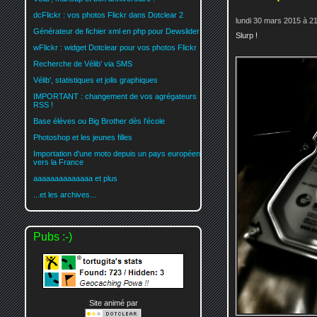
dcFlickr : vos photos Flickr dans Dotclear 2
lundi 30 mars 2015 à 2
Générateur de fichier xml en php pour Dewslider
Slurp !
wFlickr : widget Dotclear pour vos photos Flickr
Recherche de Vélib' via SMS
Vélib', statistiques et jolis graphiques
IMPORTANT : changement de vos agrégateurs
RSS !
Base élèves ou Big Brother dès l'école
Photoshop et les jeunes filles
Importation d'une moto depuis un pays européen
vers la France
aaaaaaaaaaaaaa et plus
...et les archives...
Pubs :-)
Site animé par