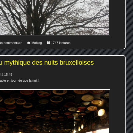
 un commentaire
Moblog
1747 lectures
u mythique des nuits bruxelloises
 à 15:45
ble en journée que la nuit !