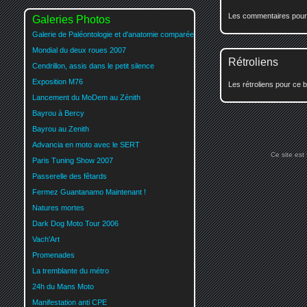
Les commentaires pour c
Galeries Photos
Galerie de Paléontologie et d'anatomie comparée
Mondial du deux roues 2007
Rétroliens
Cendrillon, assis dans le petit silence
Exposition M76
Les rétroliens pour ce b
Lancement du MoDem au Zénith
Bayrou à Bercy
Bayrou au Zenith
Advancia en moto avec le SERT
Ce site est
Paris Tuning Show 2007
Passerelle des fêtards
Fermez Guantanamo Maintenant !
Natures mortes
Dark Dog Moto Tour 2006
Vach'Art
Promenades
La tremblante du métro
24h du Mans Moto
Manifestation anti CPE