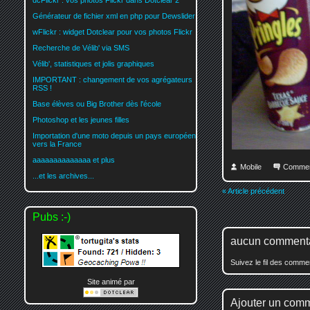
dcFlickr : vos photos Flickr dans Dotclear 2
Générateur de fichier xml en php pour Dewslider
wFlickr : widget Dotclear pour vos photos Flickr
Recherche de Vélib' via SMS
Vélib', statistiques et jolis graphiques
IMPORTANT : changement de vos agrégateurs
RSS !
Base élèves ou Big Brother dès l'école
Photoshop et les jeunes filles
Importation d'une moto depuis un pays européen
vers la France
aaaaaaaaaaaaaa et plus
Mobile
Commen
...et les archives...
« Article précédent
Pubs :-)
aucun comment
Suivez le fil des comm
Site animé par
Ajouter un com