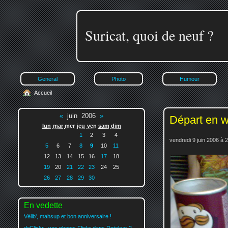
Suricat, quoi de neuf ?
General
Photo
Humour
Accueil
«
juin 2006
»
Départ en 
lun
mar
mer
jeu
ven
sam
dim
1
2
3
4
vendredi 9 juin 2006 à 
5
6
7
8
9
10
11
12
13
14
15
16
17
18
19
20
21
22
23
24
25
26
27
28
29
30
En vedette
Vélib', mahsup et bon anniversaire !