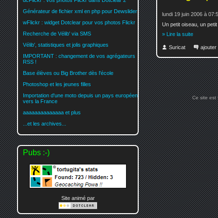
dcFlickr : vos photos Flickr dans Dotclear 2
Générateur de fichier xml en php pour Dewslider
lundi 19 juin 2006 à 07:
wFlickr : widget Dotclear pour vos photos Flickr
Un petit oiseau, un pet
Recherche de Vélib' via SMS
» Lire la suite
Vélib', statistiques et jolis graphiques
Suricat
ajoute
IMPORTANT : changement de vos agrégateurs
RSS !
Base élèves ou Big Brother dès l'école
Photoshop et les jeunes filles
Importation d'une moto depuis un pays européen
Ce site est
vers la France
aaaaaaaaaaaaaa et plus
...et les archives...
Pubs :-)
Site animé par