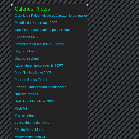
Galeries Photos
Galerie de Paléontologie et d'anatomie comparée
Mondial du deux roues 2007
Cendrillon, assis dans le petit silence
Exposition M76
Lancement du MoDem au Zénith
Bayrou à Bercy
Bayrou au Zenith
Advancia en moto avec le SERT
Paris Tuning Show 2007
Passerelle des fêtards
Fermez Guantanamo Maintenant !
Natures mortes
Dark Dog Moto Tour 2006
Vach'Art
Promenades
La tremblante du métro
24h du Mans Moto
Manifestation anti CPE