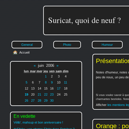
Suricat, quoi de neuf ?
General
Photo
Humour
Accueil
Présentatio
«
juin 2006
»
lun
mar
mer
jeu
ven
sam
dim
Notes d'humeur, notes d
1
2
3
4
peu de nous, un peu de v
5
6
7
8
9
10
11
12
13
14
15
16
17
18
19
20
21
22
23
24
25
Si vous voulez savoir à quo
charmantes bestioles. Notez
26
27
28
29
30
Afficher
les mentions le
En vedette
Vélib', mahsup et bon anniversaire !
Orange : po