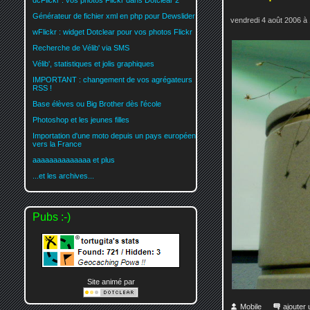
dcFlickr : vos photos Flickr dans Dotclear 2
Générateur de fichier xml en php pour Dewslider
vendredi 4 août 2006 à
wFlickr : widget Dotclear pour vos photos Flickr
Recherche de Vélib' via SMS
Vélib', statistiques et jolis graphiques
IMPORTANT : changement de vos agrégateurs
RSS !
Base élèves ou Big Brother dès l'école
Photoshop et les jeunes filles
Importation d'une moto depuis un pays européen
vers la France
aaaaaaaaaaaaaa et plus
...et les archives...
Pubs :-)
Site animé par
Mobile
ajouter