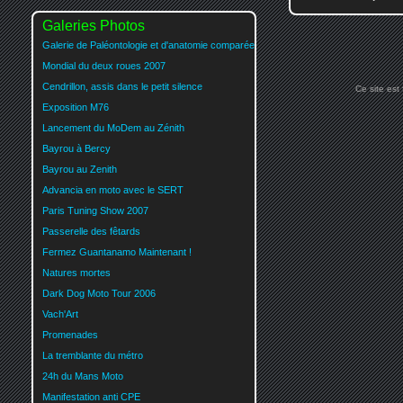
Galeries Photos
Galerie de Paléontologie et d'anatomie comparée
Mondial du deux roues 2007
Cendrillon, assis dans le petit silence
Ce site est
Exposition M76
Lancement du MoDem au Zénith
Bayrou à Bercy
Bayrou au Zenith
Advancia en moto avec le SERT
Paris Tuning Show 2007
Passerelle des fêtards
Fermez Guantanamo Maintenant !
Natures mortes
Dark Dog Moto Tour 2006
Vach'Art
Promenades
La tremblante du métro
24h du Mans Moto
Manifestation anti CPE