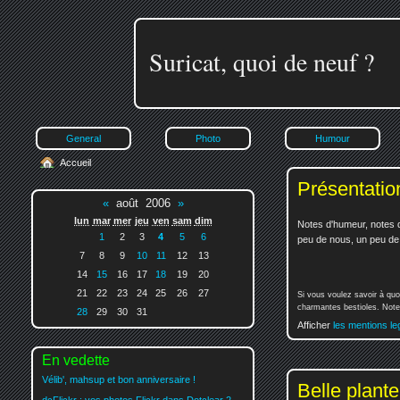
Suricat, quoi de neuf ?
General
Photo
Humour
Accueil
Présentatio
«
août 2006
»
lun
mar
mer
jeu
ven
sam
dim
Notes d'humeur, notes d
1
2
3
4
5
6
peu de nous, un peu de v
7
8
9
10
11
12
13
14
15
16
17
18
19
20
21
22
23
24
25
26
27
Si vous voulez savoir à quo
charmantes bestioles. Notez
28
29
30
31
Afficher
les mentions le
En vedette
Vélib', mahsup et bon anniversaire !
Belle plante