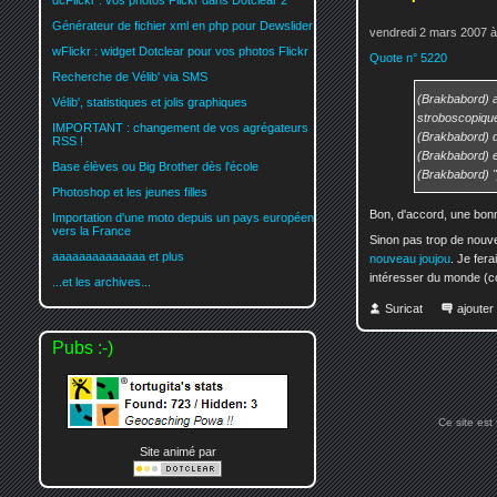
dcFlickr : vos photos Flickr dans Dotclear 2
Générateur de fichier xml en php pour Dewslider
vendredi 2 mars 2007 à
wFlickr : widget Dotclear pour vos photos Flickr
Quote n° 5220
Recherche de Vélib' via SMS
(Brakbabord) arf
Vélib', statistiques et jolis graphiques
stroboscopiques
IMPORTANT : changement de vos agrégateurs
(Brakbabord) d
RSS !
(Brakbabord) e
Base élèves ou Big Brother dès l'école
(Brakbabord) "
Photoshop et les jeunes filles
Bon, d'accord, une bonn
Importation d'une moto depuis un pays européen
vers la France
Sinon pas trop de nouv
aaaaaaaaaaaaaa et plus
nouveau joujou
. Je fera
intéresser du monde (
...et les archives...
Suricat
ajoute
Pubs :-)
Ce site est
Site animé par