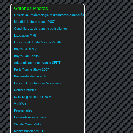
Galeries Photos
Galerie de Paléontologie et d'anatomie comparée
Mondial du deux roues 2007
Cendrillon, assis dans le petit silence
Exposition M76
Lancement du MoDem au Zénith
Bayrou à Bercy
Bayrou au Zenith
Advancia en moto avec le SERT
Paris Tuning Show 2007
Passerelle des fêtards
Fermez Guantanamo Maintenant !
Natures mortes
Dark Dog Moto Tour 2006
Vach'Art
Promenades
La tremblante du métro
24h du Mans Moto
Manifestation anti CPE