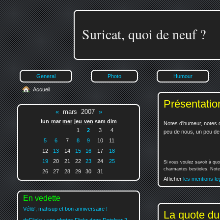
Suricat, quoi de neuf ?
General
Photo
Humour
Accueil
Présentatio
«
mars 2007
»
lun
mar
mer
jeu
ven
sam
dim
Notes d'humeur, notes d
1
2
3
4
peu de nous, un peu de v
5
6
7
8
9
10
11
12
13
14
15
16
17
18
19
20
21
22
23
24
25
Si vous voulez savoir à quo
charmantes bestioles. Notez
26
27
28
29
30
31
Afficher
les mentions le
En vedette
Vélib', mahsup et bon anniversaire !
La quote du