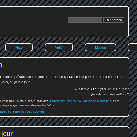
Moto
Vélib'
Moblog
n
'humour, présentation de photos... Tout ce qui fait un site perso ! Un peu de moi, un
ous, au jour le jour.
w e b m a s t e r @ s u r i c a t . n e t
Quoi de neuf aujourd'hui ?
i ressemble un vrai suricate, regardez
la galerie des suricates
ou
l'article de WikipediA
sur ces
 au passage, que suricate prend un "e" :-)
gales et la gestion des cookies
.
 jour