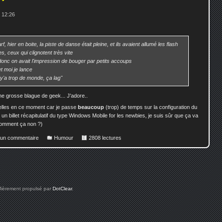
 12:26
, hier en boite, la piste de danse était pleine, et ils avaient allumé les flash
, ceux qui clignotent très vite
onc on avait l'impression de bouger par petits accoups
t moi je lance
y'a trop de monde, ça lag"
e grosse blague de geek... J'adore..
elles en ce moment car je passe
beaucoup
(trop) de temps sur la configuration du
i un billet récapitulatif du type Windows Mobile for les newbies, je suis sûr que ça va
comment ça non ?)
r un commentaire
Humour
2808 lectures
 fièrement propulsé par
DotClear
.