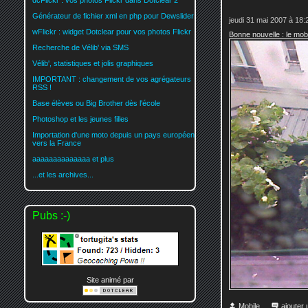
dcFlickr : vos photos Flickr dans Dotclear 2
Générateur de fichier xml en php pour Dewslider
jeudi 31 mai 2007 à 18:
wFlickr : widget Dotclear pour vos photos Flickr
Bonne nouvelle : le mobl
Recherche de Vélib' via SMS
Vélib', statistiques et jolis graphiques
IMPORTANT : changement de vos agrégateurs
RSS !
Base élèves ou Big Brother dès l'école
Photoshop et les jeunes filles
Importation d'une moto depuis un pays européen
vers la France
aaaaaaaaaaaaaa et plus
...et les archives...
Pubs :-)
Site animé par
Mobile
ajouter