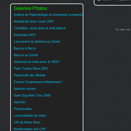
Galeries Photos
Galerie de Paléontologie et d'anatomie comparée
Mondial du deux roues 2007
Cendrillon, assis dans le petit silence
Ce site est
Exposition M76
Lancement du MoDem au Zénith
Bayrou à Bercy
Bayrou au Zenith
Advancia en moto avec le SERT
Paris Tuning Show 2007
Passerelle des fêtards
Fermez Guantanamo Maintenant !
Natures mortes
Dark Dog Moto Tour 2006
Vach'Art
Promenades
La tremblante du métro
24h du Mans Moto
Manifestation anti CPE