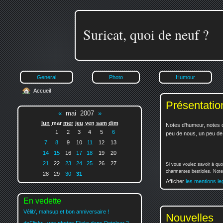
Suricat, quoi de neuf ?
General
Photo
Humour
Accueil
Présentatio
«
mai 2007
»
lun
mar
mer
jeu
ven
sam
dim
Notes d'humeur, notes d
1
2
3
4
5
6
peu de nous, un peu de v
7
8
9
10
11
12
13
14
15
16
17
18
19
20
21
22
23
24
25
26
27
Si vous voulez savoir à quo
charmantes bestioles. Notez
28
29
30
31
Afficher
les mentions le
En vedette
Vélib', mahsup et bon anniversaire !
Nouvelles