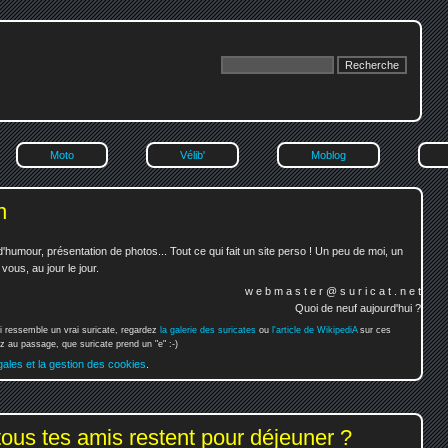
Moto
Vélib'
Moblog
n
'humour, présentation de photos... Tout ce qui fait un site perso ! Un peu de moi, un
ous, au jour le jour.
w e b m a s t e r @ s u r i c a t . n e t
Quoi de neuf aujourd'hui ?
i ressemble un vrai suricate, regardez
la galerie des suricates
ou
l'article de WikipediA
sur ces
 au passage, que suricate prend un "e" :-)
gales et la gestion des cookies
.
tous tes amis restent pour déjeuner ?