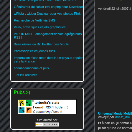
dcFlickr : vos photos Flickr dans Dotclear 2
Générateur de fichier xml en php pour Dewslider
vendredi 22 juin 2007 à
wFlickr : widget Dotclear pour vos photos Flickr
Recherche de Vélib' via SMS
Vélib', statistiques et jolis graphiques
IMPORTANT : changement de vos agrégateurs
RSS !
Base élèves ou Big Brother dès l'école
Photoshop et les jeunes filles
Importation d'une moto depuis un pays européen
vers la France
aaaaaaaaaaaaaa et plus
...et les archives...
Pubs :-)
Universal Music Mobil
envoyé par
basile_boli
Site animé par
Et à part ça, je devrai
plutôt qu'une vie normal