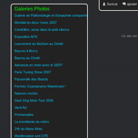
Suricat
ajoute
Galeries Photos
Galerie de Paléontologie et d'anatomie comparée
Mondial du deux roues 2007
Cendrillon, assis dans le petit silence
Ce site est
Exposition M76
Lancement du MoDem au Zénith
Bayrou à Bercy
Bayrou au Zenith
Advancia en moto avec le SERT
Paris Tuning Show 2007
Passerelle des fêtards
Fermez Guantanamo Maintenant !
Natures mortes
Dark Dog Moto Tour 2006
Vach'Art
Promenades
La tremblante du métro
24h du Mans Moto
Manifestation anti CPE