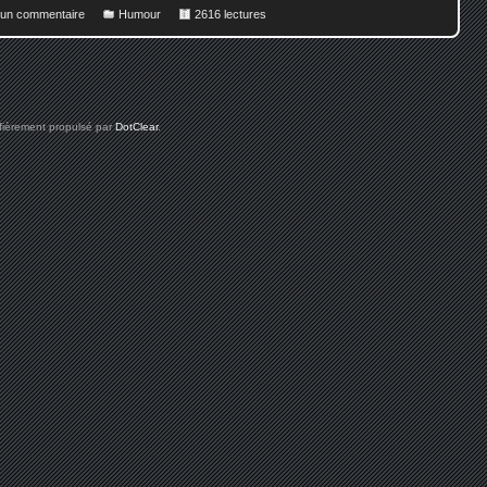
r un commentaire
Humour
2616 lectures
 fièrement propulsé par
DotClear
.