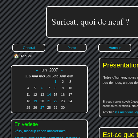
Suricat, quoi de neuf ?
General
Photo
Humour
Accueil
Présentatio
«
juin 2007
»
lun
mar
mer
jeu
ven
sam
dim
Notes d'humeur, notes d
1
2
3
peu de nous, un peu de v
4
5
6
7
8
9
10
11
12
13
14
15
16
17
18
19
20
21
22
23
24
Si vous voulez savoir à quo
charmantes bestioles. Notez
25
26
27
28
29
30
Afficher
les mentions le
En vedette
Vélib', mahsup et bon anniversaire !
Est-ce que 