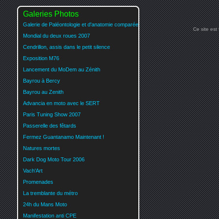
Galeries Photos
Galerie de Paléontologie et d'anatomie comparée
Ce site est
Mondial du deux roues 2007
Cendrillon, assis dans le petit silence
Exposition M76
Lancement du MoDem au Zénith
Bayrou à Bercy
Bayrou au Zenith
Advancia en moto avec le SERT
Paris Tuning Show 2007
Passerelle des fêtards
Fermez Guantanamo Maintenant !
Natures mortes
Dark Dog Moto Tour 2006
Vach'Art
Promenades
La tremblante du métro
24h du Mans Moto
Manifestation anti CPE