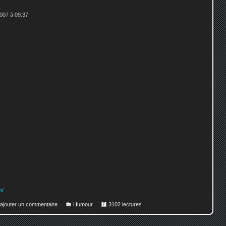
007 à 09:37
m/
 ajouter un commentaire
Humour
3102 lectures