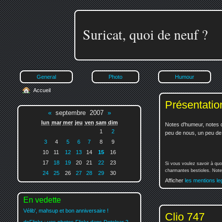
Suricat, quoi de neuf ?
General
Photo
Humour
Accueil
Présentatio
«
septembre 2007
»
lun
mar
mer
jeu
ven
sam
dim
Notes d'humeur, notes d
1
2
peu de nous, un peu de v
3
4
5
6
7
8
9
10
11
12
13
14
15
16
17
18
19
20
21
22
23
Si vous voulez savoir à quo
charmantes bestioles. Notez
24
25
26
27
28
29
30
Afficher
les mentions le
En vedette
Vélib', mahsup et bon anniversaire !
Clio 747