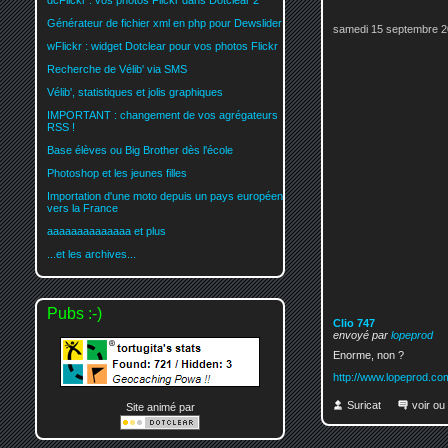
dcFlickr : vos photos Flickr dans Dotclear 2
Générateur de fichier xml en php pour Dewslider
samedi 15 septembre 2
wFlickr : widget Dotclear pour vos photos Flickr
Recherche de Vélib' via SMS
Vélib', statistiques et jolis graphiques
IMPORTANT : changement de vos agrégateurs
RSS !
Base élèves ou Big Brother dès l'école
Photoshop et les jeunes filles
Importation d'une moto depuis un pays européen
vers la France
aaaaaaaaaaaaaa et plus
...et les archives...
Pubs :-)
Clio 747
envoyé par
lopeprod
Enorme, non ?
http://www.lopeprod.co
Suricat
voir ou
Site animé par