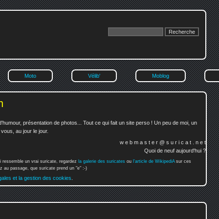
Moto
Vélib'
Moblog
n
'humour, présentation de photos... Tout ce qui fait un site perso ! Un peu de moi, un
ous, au jour le jour.
w e b m a s t e r @ s u r i c a t . n e t
Quoi de neuf aujourd'hui ?
i ressemble un vrai suricate, regardez
la galerie des suricates
ou
l'article de WikipediA
sur ces
 au passage, que suricate prend un "e" :-)
gales et la gestion des cookies
.