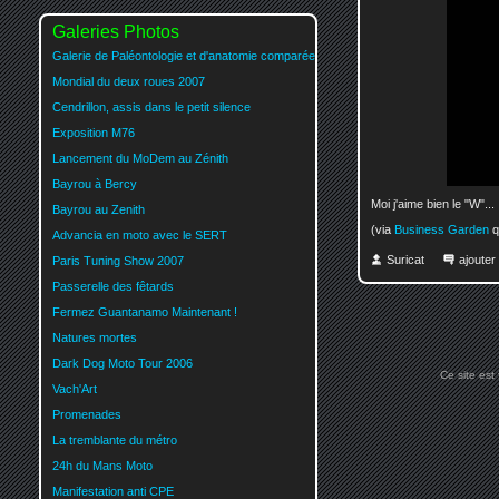
Galeries Photos
Galerie de Paléontologie et d'anatomie comparée
Mondial du deux roues 2007
Cendrillon, assis dans le petit silence
Exposition M76
Lancement du MoDem au Zénith
Bayrou à Bercy
Moi j'aime bien le "W"...
Bayrou au Zenith
(via
Business Garden
qu
Advancia en moto avec le SERT
Suricat
ajoute
Paris Tuning Show 2007
Passerelle des fêtards
Fermez Guantanamo Maintenant !
Natures mortes
Dark Dog Moto Tour 2006
Ce site est
Vach'Art
Promenades
La tremblante du métro
24h du Mans Moto
Manifestation anti CPE