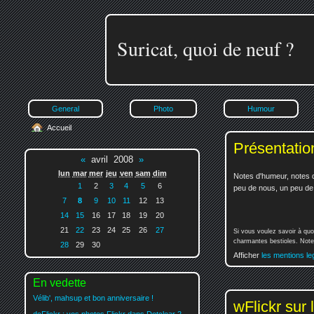
Suricat, quoi de neuf ?
General
Photo
Humour
Accueil
Présentatio
«
avril 2008
»
lun
mar
mer
jeu
ven
sam
dim
Notes d'humeur, notes d
1
2
3
4
5
6
peu de nous, un peu de v
7
8
9
10
11
12
13
14
15
16
17
18
19
20
21
22
23
24
25
26
27
Si vous voulez savoir à quo
charmantes bestioles. Notez
28
29
30
Afficher
les mentions le
En vedette
Vélib', mahsup et bon anniversaire !
wFlickr sur