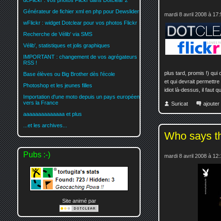
dcFlickr : vos photos Flickr dans Dotclear 2
Générateur de fichier xml en php pour Dewslider
mardi 8 avril 2008 à 17
wFlickr : widget Dotclear pour vos photos Flickr
Recherche de Vélib' via SMS
Vélib', statistiques et jolis graphiques
IMPORTANT : changement de vos agrégateurs
RSS !
plus tard, promis !) qui
Base élèves ou Big Brother dès l'école
et qui devrait permettr
Photoshop et les jeunes filles
idiot là-dessus, il faut 
Importation d'une moto depuis un pays européen
vers la France
Suricat
ajoute
aaaaaaaaaaaaaa et plus
...et les archives...
Who says th
Pubs :-)
mardi 8 avril 2008 à 12
Site animé par