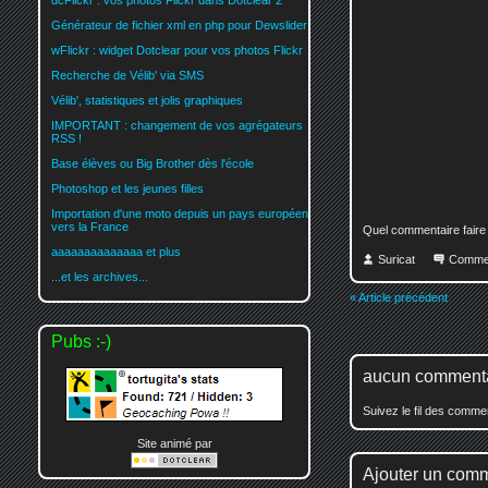
dcFlickr : vos photos Flickr dans Dotclear 2
Générateur de fichier xml en php pour Dewslider
wFlickr : widget Dotclear pour vos photos Flickr
Recherche de Vélib' via SMS
Vélib', statistiques et jolis graphiques
IMPORTANT : changement de vos agrégateurs
RSS !
Base élèves ou Big Brother dès l'école
Photoshop et les jeunes filles
Importation d'une moto depuis un pays européen
vers la France
Quel commentaire faire
aaaaaaaaaaaaaa et plus
Suricat
Comme
...et les archives...
« Article précédent
Pubs :-)
aucun comment
Suivez le fil des comm
Site animé par
Ajouter un com