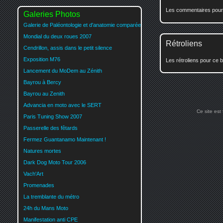
Les commentaires pour c
Galeries Photos
Galerie de Paléontologie et d'anatomie comparée
Mondial du deux roues 2007
Rétroliens
Cendrillon, assis dans le petit silence
Exposition M76
Les rétroliens pour ce b
Lancement du MoDem au Zénith
Bayrou à Bercy
Bayrou au Zenith
Advancia en moto avec le SERT
Ce site est
Paris Tuning Show 2007
Passerelle des fêtards
Fermez Guantanamo Maintenant !
Natures mortes
Dark Dog Moto Tour 2006
Vach'Art
Promenades
La tremblante du métro
24h du Mans Moto
Manifestation anti CPE