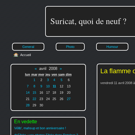
Suricat, quoi de neuf ?
General
Photo
Humour
Accueil
«
avril 2008
»
La flamme o
lun
mar
mer
jeu
ven
sam
dim
1
2
3
4
5
6
vendredi 11 avril 2008 
7
8
9
10
11
12
13
14
15
16
17
18
19
20
21
22
23
24
25
26
27
28
29
30
En vedette
Vélib', mahsup et bon anniversaire !