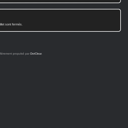
illet sont fermés.
 fièrement propulsé par
DotClear
.