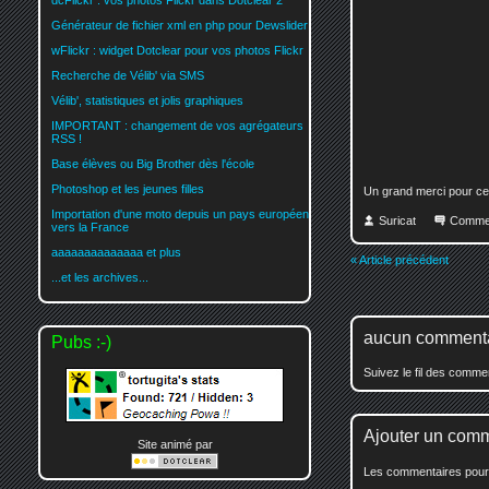
dcFlickr : vos photos Flickr dans Dotclear 2
Générateur de fichier xml en php pour Dewslider
wFlickr : widget Dotclear pour vos photos Flickr
Recherche de Vélib' via SMS
Vélib', statistiques et jolis graphiques
IMPORTANT : changement de vos agrégateurs
RSS !
Base élèves ou Big Brother dès l'école
Photoshop et les jeunes filles
Un grand merci pour ce
Importation d'une moto depuis un pays européen
Suricat
Comme
vers la France
aaaaaaaaaaaaaa et plus
« Article précédent
...et les archives...
aucun comment
Pubs :-)
Suivez le fil des comm
Ajouter un com
Site animé par
Les commentaires pour c