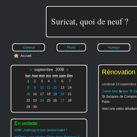
Suricat, quoi de neuf ?
General
Photo
Humour
Accueil
«
septembre 2008
»
Rénovation 
lun
mar
mer
jeu
ven
sam
dim
1
2
3
4
5
6
7
vendredi 19 septembre
8
9
10
11
12
13
14
J'aime bien
la
tour St J
15
16
17
18
19
20
21
St Jacques de Compostell
22
23
24
25
26
27
28
Paris.
29
30
Voici une vidéo détaillan
En vedette
Vélib', mahsup et bon anniversaire !