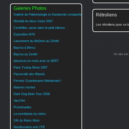
Galeries Photos
Rétroliens
Galerie de Paléontologie et d'anatomie comparée
Mondial du deux roues 2007
Les rétroliens pour ce b
Cendrillon, assis dans le petit silence
Exposition M76
Lancement du MoDem au Zénith
Bayrou à Bercy
Bayrou au Zenith
Ce site est
Advancia en moto avec le SERT
Paris Tuning Show 2007
Passerelle des fêtards
Fermez Guantanamo Maintenant !
Natures mortes
Dark Dog Moto Tour 2006
Vach'Art
Promenades
La tremblante du métro
24h du Mans Moto
Manifestation anti CPE