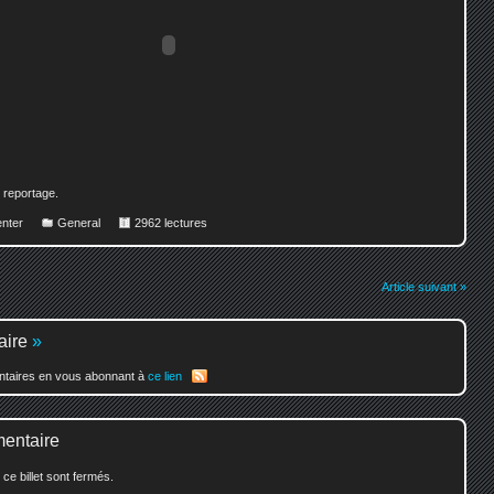
 reportage.
nter
General
2962 lectures
Article suivant »
aire
»
entaires en vous abonnant à
ce lien
mentaire
e billet sont fermés.