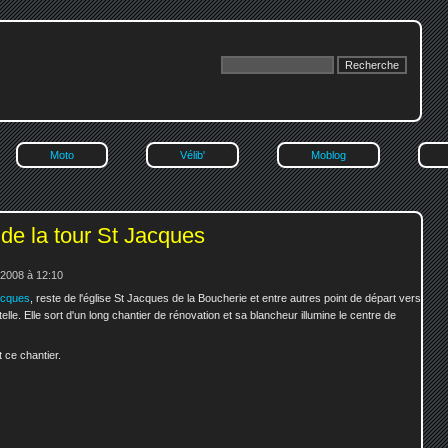
Moto
Vélib'
Moblog
de la tour St Jacques
 2008 à 12:10
acques
, reste de l'église St Jacques de la Boucherie et entre autres point de départ vers
e. Elle sort d'un long chantier de rénovation et sa blancheur illumine le centre de
t ce chantier.