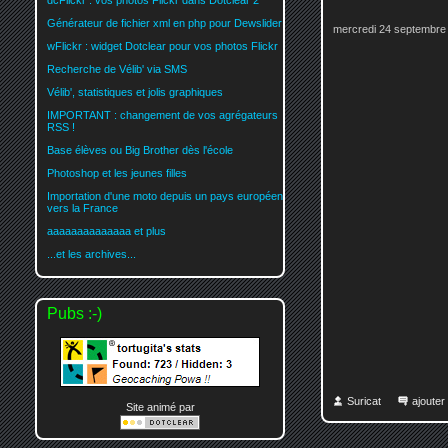
dcFlickr : vos photos Flickr dans Dotclear 2
Générateur de fichier xml en php pour Dewslider
mercredi 24 septembre
wFlickr : widget Dotclear pour vos photos Flickr
Recherche de Vélib' via SMS
Vélib', statistiques et jolis graphiques
IMPORTANT : changement de vos agrégateurs
RSS !
Base élèves ou Big Brother dès l'école
Photoshop et les jeunes filles
Importation d'une moto depuis un pays européen
vers la France
aaaaaaaaaaaaaa et plus
...et les archives...
Pubs :-)
Suricat
ajoute
Site animé par