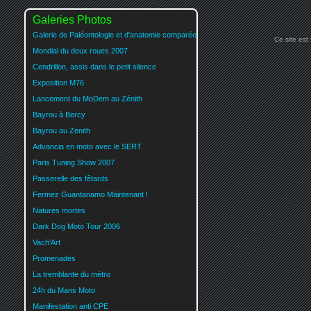
Galeries Photos
Galerie de Paléontologie et d'anatomie comparée
Ce site est
Mondial du deux roues 2007
Cendrillon, assis dans le petit silence
Exposition M76
Lancement du MoDem au Zénith
Bayrou à Bercy
Bayrou au Zenith
Advancia en moto avec le SERT
Paris Tuning Show 2007
Passerelle des fêtards
Fermez Guantanamo Maintenant !
Natures mortes
Dark Dog Moto Tour 2006
Vach'Art
Promenades
La tremblante du métro
24h du Mans Moto
Manifestation anti CPE