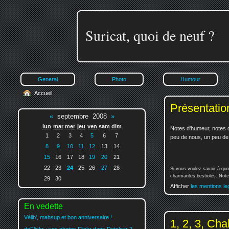
Suricat, quoi de neuf ?
General
Photo
Humour
Accueil
Présentatio
«
septembre 2008
»
lun
mar
mer
jeu
ven
sam
dim
Notes d'humeur, notes d
1
2
3
4
5
6
7
peu de nous, un peu de v
8
9
10
11
12
13
14
15
16
17
18
19
20
21
22
23
24
25
26
27
28
Si vous voulez savoir à quo
charmantes bestioles. Notez
29
30
Afficher
les mentions le
En vedette
Vélib', mahsup et bon anniversaire !
1, 2, 3, Chal