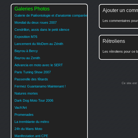
Galeries Photos
Ajouter un com
Galerie de Paléontologie et d'anatomie comparée
Les commentaires pour c
Mondial du deux roues 2007
Cendrillon, assis dans le petit silence
Exposition M76
Rétroliens
Lancement du MoDem au Zénith
Bayrou à Bercy
Les rétroliens pour ce b
Bayrou au Zenith
Advancia en moto avec le SERT
Paris Tuning Show 2007
Passerelle des fêtards
Ce site est
Fermez Guantanamo Maintenant !
Natures mortes
Dark Dog Moto Tour 2006
Vach'Art
Promenades
La tremblante du métro
24h du Mans Moto
Manifestation anti CPE