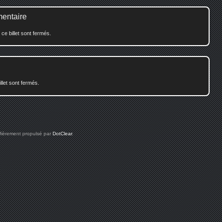
mentaire
e billet sont fermés.
illet sont fermés.
 fièrement propulsé par
DotClear
.