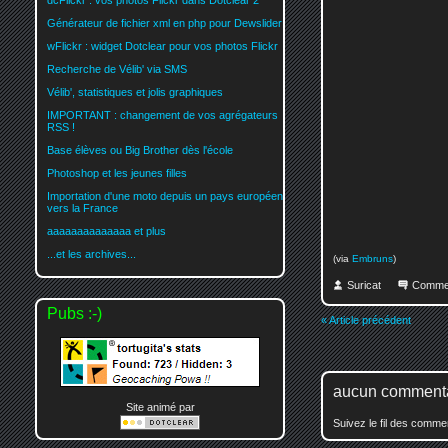
dcFlickr : vos photos Flickr dans Dotclear 2
Générateur de fichier xml en php pour Dewslider
wFlickr : widget Dotclear pour vos photos Flickr
Recherche de Vélib' via SMS
Vélib', statistiques et jolis graphiques
IMPORTANT : changement de vos agrégateurs
RSS !
Base élèves ou Big Brother dès l'école
Photoshop et les jeunes filles
Importation d'une moto depuis un pays européen
vers la France
aaaaaaaaaaaaaa et plus
...et les archives...
(via
Embruns
)
Suricat
Comme
Pubs :-)
« Article précédent
aucun comment
Site animé par
Suivez le fil des comm