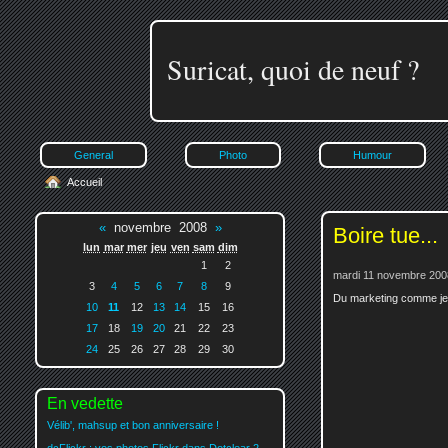
Suricat, quoi de neuf ?
General
Photo
Humour
Accueil
«
novembre 2008
»
Boire tue...
lun
mar
mer
jeu
ven
sam
dim
1
2
mardi 11 novembre 200
3
4
5
6
7
8
9
Du marketing comme je l
10
11
12
13
14
15
16
17
18
19
20
21
22
23
24
25
26
27
28
29
30
En vedette
Vélib', mahsup et bon anniversaire !