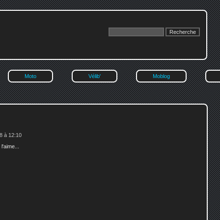
Moto
Vélib'
Moblog
8 à 12:10
'aime...