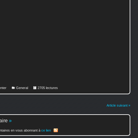
nter
General
2705 lectures
Article suivant »
aire
»
entaires en vous abonnant à
ce lien