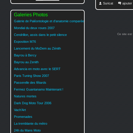
Suricat
ajoute
Galeries Photos
Galerie de Paléontologie et d'anatomie comparée
Mondial du deux roues 2007
Ce site est
Cendrillon, assis dans le petit silence
Exposition M76
Lancement du MoDem au Zénith
Bayrou à Bercy
Bayrou au Zenith
Advancia en moto avec le SERT
Paris Tuning Show 2007
Passerelle des fêtards
Fermez Guantanamo Maintenant !
Natures mortes
Dark Dog Moto Tour 2006
Vach'Art
Promenades
La tremblante du métro
24h du Mans Moto