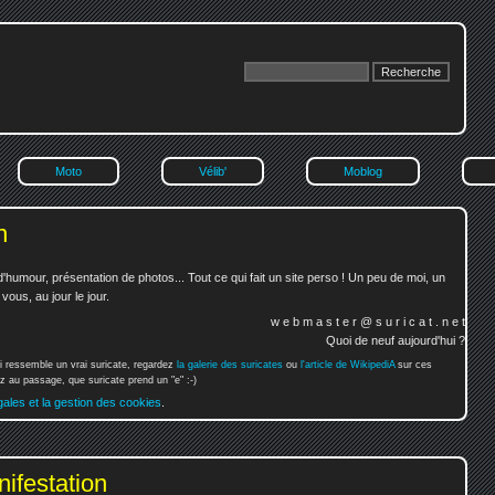
Moto
Vélib'
Moblog
n
'humour, présentation de photos... Tout ce qui fait un site perso ! Un peu de moi, un
ous, au jour le jour.
w e b m a s t e r @ s u r i c a t . n e t
Quoi de neuf aujourd'hui ?
i ressemble un vrai suricate, regardez
la galerie des suricates
ou
l'article de WikipediA
sur ces
 au passage, que suricate prend un "e" :-)
gales et la gestion des cookies
.
nifestation