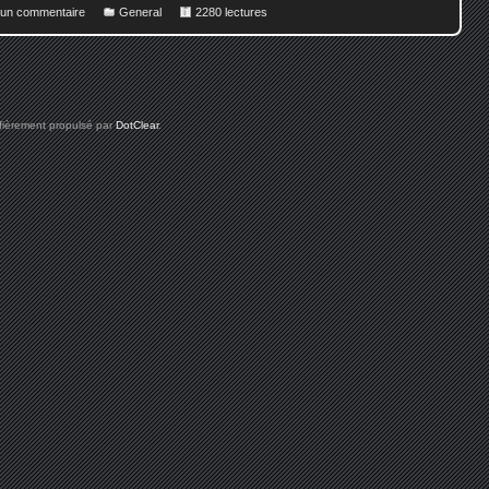
r un commentaire
General
2280 lectures
 fièrement propulsé par
DotClear
.