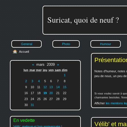
Suricat, quoi de neuf ?
General
Photo
Humour
Accueil
Présentatio
«
mars 2009
»
lun
mar
mer
jeu
ven
sam
dim
Notes d'humeur, notes d
1
peu de nous, un peu de v
2
3
4
5
6
7
8
9
10
11
12
13
14
15
16
17
18
19
20
21
22
Si vous voulez savoir à quo
charmantes bestioles. Notez
23
24
25
26
27
28
29
Afficher
les mentions le
30
31
En vedette
Vélib' et ma
Vélib', mahsup et bon anniversaire !