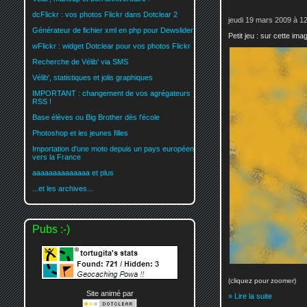
dcFlickr : vos photos Flickr dans Dotclear 2
jeudi 19 mars 2009 à 1
Générateur de fichier xml en php pour Dewslider
Petit jeu : sur cette im
wFlickr : widget Dotclear pour vos photos Flickr
Recherche de Vélib' via SMS
Vélib', statistiques et jolis graphiques
IMPORTANT : changement de vos agrégateurs
RSS !
Base élèves ou Big Brother dès l'école
Photoshop et les jeunes filles
Importation d'une moto depuis un pays européen
vers la France
aaaaaaaaaaaaaa et plus
...et les archives...
Pubs :-)
(cliquez pour zoomer)
Site animé par
» Lire la suite