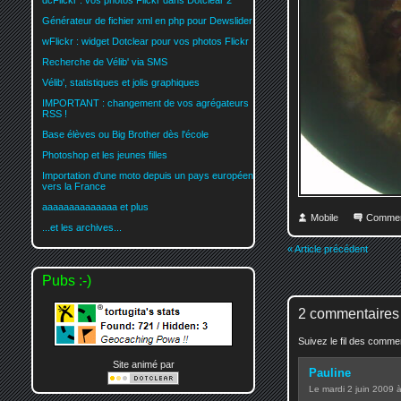
dcFlickr : vos photos Flickr dans Dotclear 2
Générateur de fichier xml en php pour Dewslider
wFlickr : widget Dotclear pour vos photos Flickr
Recherche de Vélib' via SMS
Vélib', statistiques et jolis graphiques
IMPORTANT : changement de vos agrégateurs
RSS !
Base élèves ou Big Brother dès l'école
Photoshop et les jeunes filles
Importation d'une moto depuis un pays européen
vers la France
aaaaaaaaaaaaaa et plus
Mobile
Commen
...et les archives...
« Article précédent
Pubs :-)
2 commentaires
Suivez le fil des comm
Site animé par
Pauline
Le mardi 2 juin 2009 