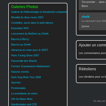
Ton premier ... dans u
Bises
Galeries Photos
Galerie de Paléontologie et d'anatomie comparée
cheik
Mondial du deux roues 2007
Le mercredi 3 juin 20
Cendrillon, assis dans le petit silence
j'arrive
Exposition M76
Lancement du MoDem au Zénith
Bayrou à Bercy
Bayrou au Zenith
Ajouter un com
Advancia en moto avec le SERT
Les commentaires pour c
Paris Tuning Show 2007
Passerelle des fêtards
Fermez Guantanamo Maintenant !
Rétroliens
Natures mortes
Les rétroliens pour ce b
Dark Dog Moto Tour 2006
Vach'Art
Promenades
La tremblante du métro
24h du Mans Moto
Ce site est
Manifestation anti CPE