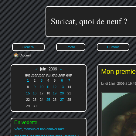
Suricat, quoi de neuf ?
General
Photo
Humour
Accueil
«
juin 2009
»
Mon premier
lun
mar
mer
jeu
ven
sam
dim
1
2
3
4
5
6
7
lundi 1 juin 2009 à 19:4
8
9
10
11
12
13
14
15
16
17
18
19
20
21
22
23
24
25
26
27
28
29
30
En vedette
Vélib', mahsup et bon anniversaire !