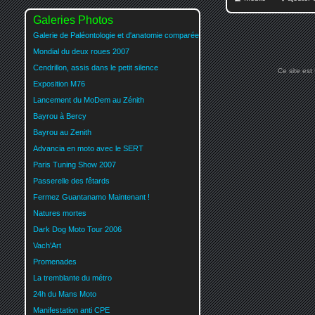
Galeries Photos
Galerie de Paléontologie et d'anatomie comparée
Mondial du deux roues 2007
Cendrillon, assis dans le petit silence
Ce site est
Exposition M76
Lancement du MoDem au Zénith
Bayrou à Bercy
Bayrou au Zenith
Advancia en moto avec le SERT
Paris Tuning Show 2007
Passerelle des fêtards
Fermez Guantanamo Maintenant !
Natures mortes
Dark Dog Moto Tour 2006
Vach'Art
Promenades
La tremblante du métro
24h du Mans Moto
Manifestation anti CPE