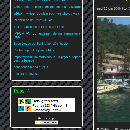
dcFlickr : vos photos Flickr dans Dotclear 2
Générateur de fichier xml en php pour Dewslider
lundi 15 juin 2009 à 14:
wFlickr : widget Dotclear pour vos photos Flickr
Recherche de Vélib' via SMS
Vélib', statistiques et jolis graphiques
IMPORTANT : changement de vos agrégateurs
RSS !
Base élèves ou Big Brother dès l'école
Photoshop et les jeunes filles
Importation d'une moto depuis un pays européen
vers la France
aaaaaaaaaaaaaa et plus
...et les archives...
Pubs :-)
Site animé par
Mobile
ajouter