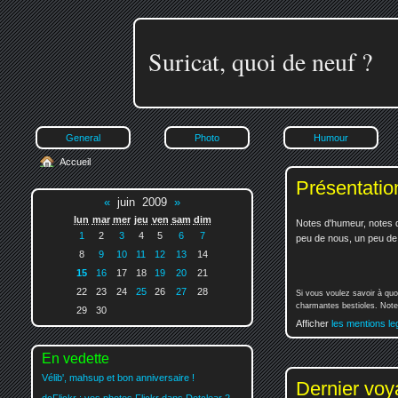
Suricat, quoi de neuf ?
General
Photo
Humour
Accueil
Présentatio
«
juin 2009
»
lun
mar
mer
jeu
ven
sam
dim
Notes d'humeur, notes d
1
2
3
4
5
6
7
peu de nous, un peu de v
8
9
10
11
12
13
14
15
16
17
18
19
20
21
22
23
24
25
26
27
28
Si vous voulez savoir à quo
charmantes bestioles. Notez
29
30
Afficher
les mentions le
En vedette
Vélib', mahsup et bon anniversaire !
Dernier vo