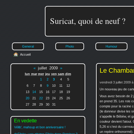
Suricat, quoi de neuf ?
General
Photo
Humour
Accueil
«
juillet 2009
»
Le Chamba
lun
mar
mer
jeu
ven
sam
dim
1
2
3
4
5
vendredi 3 juillet 2009 
6
7
8
9
10
11
12
Un nouveau jeu de carte 
13
14
15
16
17
18
19
Vous avez besoin de 2 j
20
21
22
23
24
25
26
en prend 35. Les rois c
27
28
29
30
31
compte pour la racine c
(le donneur divise les s
s’appelle le Bébèw, et g
En vedette
couleur devient l’atout. 
5,26 si c’est du carreau
Vélib', mahsup et bon anniversaire !
un repère orthonormé). 