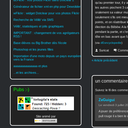
dcFlickr : vos photos Flickr dans Dotclear 2
qu’au premier tour, il y 
Générateur de fichier xml en php pour Dewslider
les autres piochent 3 c
oralement sa valeur mul
wFlickr : widget Dotclear pour vos photos Flickr
seulement s’ils ont mieu
Recherche de Vélib' via SMS
points, et on réattribue
Vélib', statistiques et jolis graphiques
élection du Bébèw. A la 
pendant la partie, et c’
IMPORTANT : changement de vos agrégateurs
RSS !
tête en bas avant que l’
(via
dEsncyclopedie
)
Base élèves ou Big Brother dès l'école
Photoshop et les jeunes filles
Suricat
Comme
Importation d'une moto depuis un pays européen
vers la France
« Article précédent
aaaaaaaaaaaaaa et plus
...et les archives...
un commentaire
Pubs :-)
Suivez le fil des comm
ZeGuigui
Le vendredi 3 juillet 
A jouer de préférence 
pull rouge il a bien le 
Site animé par