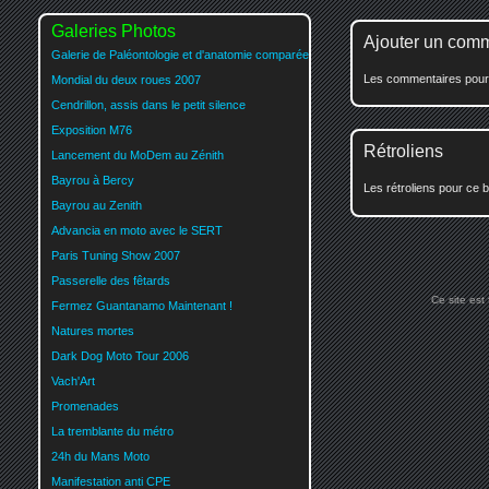
Galeries Photos
Ajouter un com
Galerie de Paléontologie et d'anatomie comparée
Les commentaires pour c
Mondial du deux roues 2007
Cendrillon, assis dans le petit silence
Exposition M76
Rétroliens
Lancement du MoDem au Zénith
Bayrou à Bercy
Les rétroliens pour ce b
Bayrou au Zenith
Advancia en moto avec le SERT
Paris Tuning Show 2007
Passerelle des fêtards
Ce site est
Fermez Guantanamo Maintenant !
Natures mortes
Dark Dog Moto Tour 2006
Vach'Art
Promenades
La tremblante du métro
24h du Mans Moto
Manifestation anti CPE