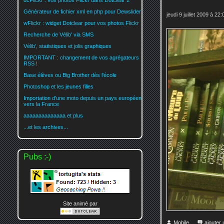
dcFlickr : vos photos Flickr dans Dotclear 2
Générateur de fichier xml en php pour Dewslider
jeudi 9 juillet 2009 à 22:
wFlickr : widget Dotclear pour vos photos Flickr
Recherche de Vélib' via SMS
Vélib', statistiques et jolis graphiques
IMPORTANT : changement de vos agrégateurs
RSS !
Base élèves ou Big Brother dès l'école
Photoshop et les jeunes filles
Importation d'une moto depuis un pays européen
vers la France
aaaaaaaaaaaaaa et plus
...et les archives...
Pubs :-)
Site animé par
Mobile
ajouter