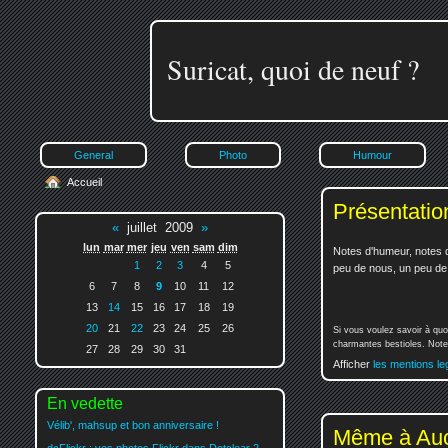
Suricat, quoi de neuf ?
General
Photo
Humour
Accueil
Présentatio
«
juillet 2009
»
lun
mar
mer
jeu
ven
sam
dim
Notes d'humeur, notes d
1
2
3
4
5
peu de nous, un peu de v
6
7
8
9
10
11
12
13
14
15
16
17
18
19
20
21
22
23
24
25
26
Si vous voulez savoir à quo
charmantes bestioles. Notez
27
28
29
30
31
Afficher
les mentions le
En vedette
Vélib', mahsup et bon anniversaire !
Même à Au