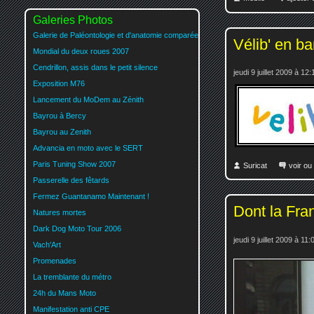
Galeries Photos
Galerie de Paléontologie et d'anatomie comparée
Vélib' en ban
Mondial du deux roues 2007
Cendrillon, assis dans le petit silence
jeudi 9 juillet 2009 à 12:
Exposition M76
Lancement du MoDem au Zénith
Bayrou à Bercy
Bayrou au Zenith
Advancia en moto avec le SERT
Paris Tuning Show 2007
Suricat
voir ou
Passerelle des fêtards
Fermez Guantanamo Maintenant !
Dont la Fra
Natures mortes
Dark Dog Moto Tour 2006
jeudi 9 juillet 2009 à 11:
Vach'Art
Promenades
La tremblante du métro
24h du Mans Moto
Manifestation anti CPE