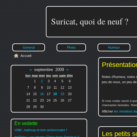
Suricat, quoi de neuf ?
General
Photo
Humour
Accueil
Présentatio
«
septembre 2009
»
lun
mar
mer
jeu
ven
sam
dim
Notes d'humeur, notes d
1
2
3
4
5
6
peu de nous, un peu de v
7
8
9
10
11
12
13
14
15
16
17
18
19
20
21
22
23
24
25
26
27
Si vous voulez savoir à quo
charmantes bestioles. Notez
28
29
30
Afficher
les mentions le
En vedette
Vélib', mahsup et bon anniversaire !
Les petits s