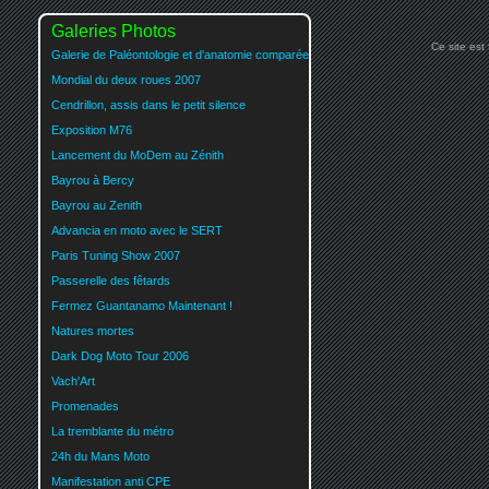
Galeries Photos
Ce site est
Galerie de Paléontologie et d'anatomie comparée
Mondial du deux roues 2007
Cendrillon, assis dans le petit silence
Exposition M76
Lancement du MoDem au Zénith
Bayrou à Bercy
Bayrou au Zenith
Advancia en moto avec le SERT
Paris Tuning Show 2007
Passerelle des fêtards
Fermez Guantanamo Maintenant !
Natures mortes
Dark Dog Moto Tour 2006
Vach'Art
Promenades
La tremblante du métro
24h du Mans Moto
Manifestation anti CPE