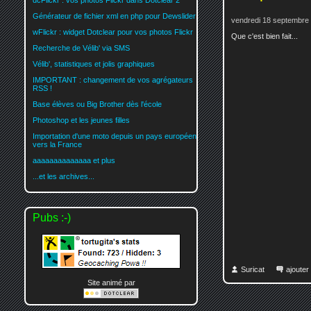
dcFlickr : vos photos Flickr dans Dotclear 2
Générateur de fichier xml en php pour Dewslider
vendredi 18 septembre
wFlickr : widget Dotclear pour vos photos Flickr
Que c'est bien fait...
Recherche de Vélib' via SMS
Vélib', statistiques et jolis graphiques
IMPORTANT : changement de vos agrégateurs
RSS !
Base élèves ou Big Brother dès l'école
Photoshop et les jeunes filles
Importation d'une moto depuis un pays européen
vers la France
aaaaaaaaaaaaaa et plus
...et les archives...
Pubs :-)
Suricat
ajoute
Site animé par